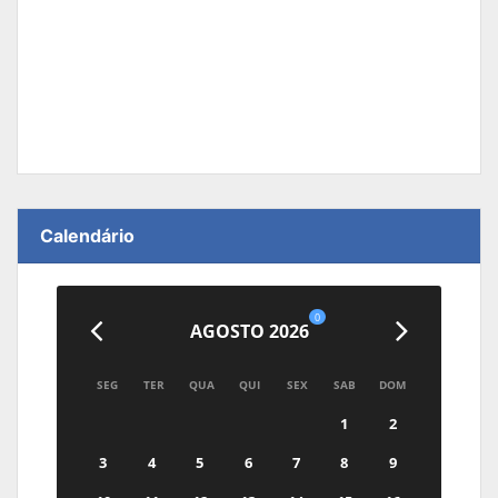
Calendário
0
AGOSTO 2026
SEG
TER
QUA
QUI
SEX
SAB
DOM
1
2
3
4
5
6
7
8
9