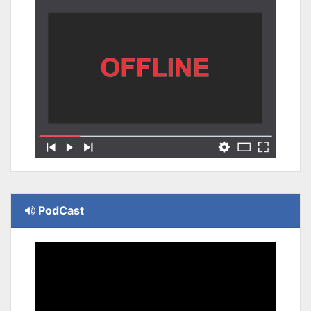
PodCast