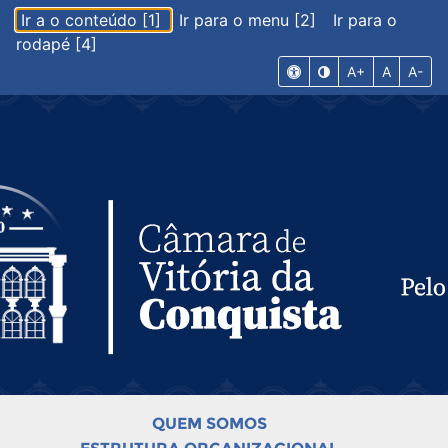
Ir a o conteúdo [1]
Ir para o menu [2]
Ir para o
rodapé [4]
A+
A
A-
QUEM SOMOS