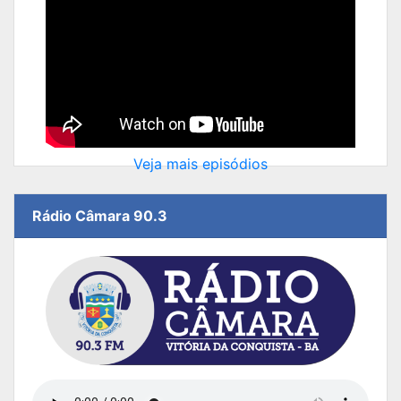
Veja mais episódios
Rádio Câmara 90.3