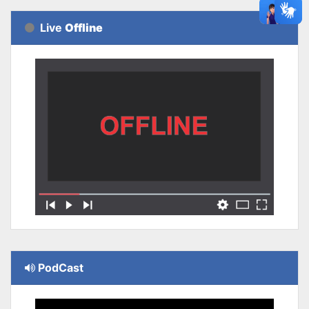
Live
Offline
PodCast