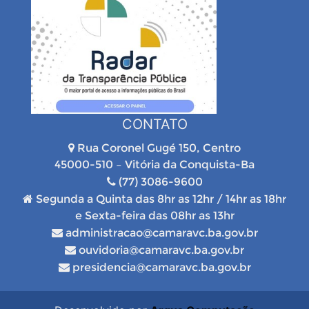
CONTATO
Rua Coronel Gugé 150, Centro
45000-510 – Vitória da Conquista-Ba
(77) 3086-9600
Segunda a Quinta das 8hr as 12hr / 14hr as 18hr
e Sexta-feira das 08hr as 13hr
administracao@camaravc.ba.gov.br
ouvidoria@camaravc.ba.gov.br
presidencia@camaravc.ba.gov.br