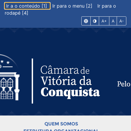
Ir a o conteúdo [1]
Ir para o menu [2]
Ir para o
rodapé [4]
A+
A
A-
QUEM SOMOS