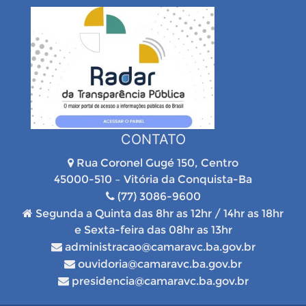
CONTATO
Rua Coronel Gugé 150, Centro
45000-510 – Vitória da Conquista-Ba
(77) 3086-9600
Segunda a Quinta das 8hr as 12hr / 14hr as 18hr
e Sexta-feira das 08hr as 13hr
administracao@camaravc.ba.gov.br
ouvidoria@camaravc.ba.gov.br
presidencia@camaravc.ba.gov.br