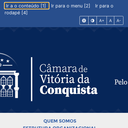
Ir a o conteúdo [1]
Ir para o menu [2]
Ir para o
rodapé [4]
A+
A
A-
QUEM SOMOS