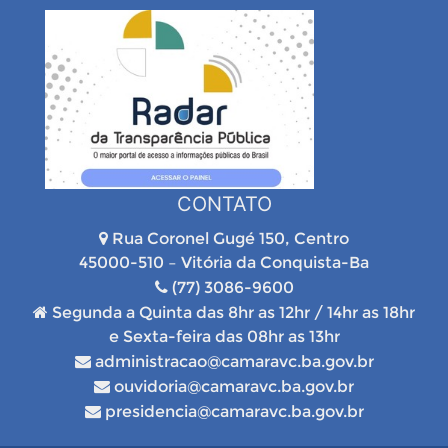
CONTATO
Rua Coronel Gugé 150, Centro
45000-510 – Vitória da Conquista-Ba
(77) 3086-9600
Segunda a Quinta das 8hr as 12hr / 14hr as 18hr
e Sexta-feira das 08hr as 13hr
administracao@camaravc.ba.gov.br
ouvidoria@camaravc.ba.gov.br
presidencia@camaravc.ba.gov.br