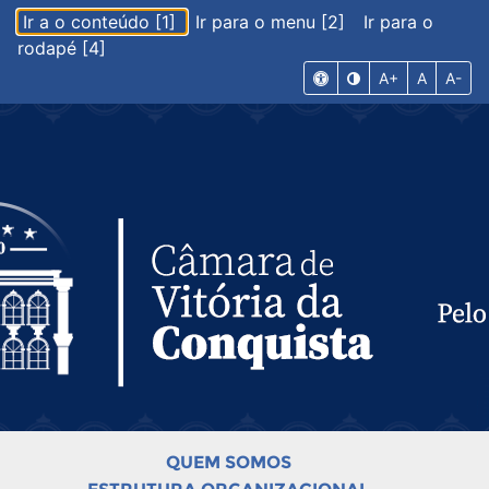
Ir a o conteúdo [1]
Ir para o menu [2]
Ir para o
rodapé [4]
A+
A
A-
QUEM SOMOS