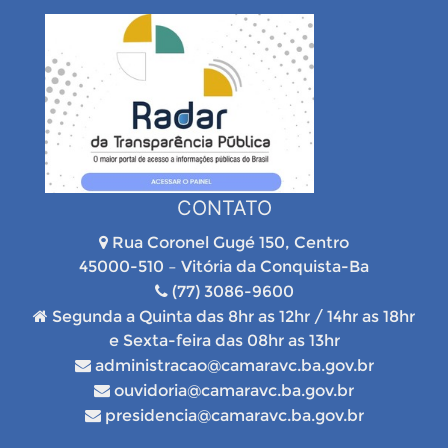
CONTATO
Rua Coronel Gugé 150, Centro
45000-510 – Vitória da Conquista-Ba
(77) 3086-9600
Segunda a Quinta das 8hr as 12hr / 14hr as 18hr
e Sexta-feira das 08hr as 13hr
administracao@camaravc.ba.gov.br
ouvidoria@camaravc.ba.gov.br
presidencia@camaravc.ba.gov.br