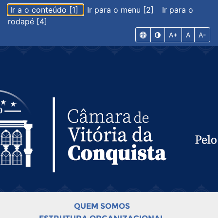
Ir a o conteúdo [1]
Ir para o menu [2]
Ir para o
rodapé [4]
A+
A
A-
QUEM SOMOS