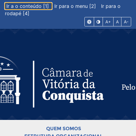
Ir a o conteúdo [1]
Ir para o menu [2]
Ir para o
rodapé [4]
A+
A
A-
QUEM SOMOS