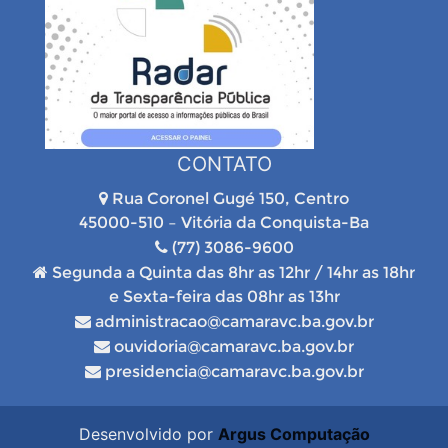
CONTATO
Rua Coronel Gugé 150, Centro
45000-510 – Vitória da Conquista-Ba
(77) 3086-9600
Segunda a Quinta das 8hr as 12hr / 14hr as 18hr
e Sexta-feira das 08hr as 13hr
administracao@camaravc.ba.gov.br
ouvidoria@camaravc.ba.gov.br
presidencia@camaravc.ba.gov.br
Desenvolvido por
Argus Computação