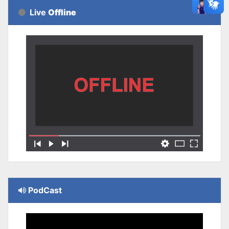
Live
Offline
PodCast