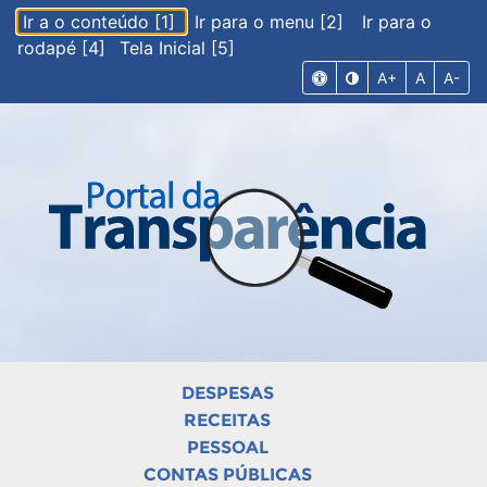
Ir a o conteúdo [1]
Ir para o menu [2]
Ir para o
rodapé [4]
Tela Inicial [5]
A+
A
A-
DESPESAS
RECEITAS
PESSOAL
CONTAS PÚBLICAS