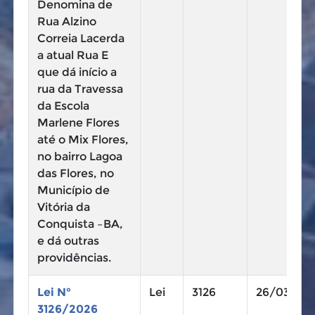
Denomina de
Rua Alzino
Correia Lacerda
a atual Rua E
que dá início a
rua da Travessa
da Escola
Marlene Flores
até o Mix Flores,
no bairro Lagoa
das Flores, no
Município de
Vitória da
Conquista –BA,
e dá outras
providências.
Lei N°
Lei
3126
26/03/20
3126/2026