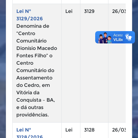
Lei N°
Lei
3129
26/03/20
3129/2026
Denomina de
“Centro
Comunitário
Dionísio Macedo
Fontes Filho” o
Centro
Comunitário do
Assentamento
do Cedro, em
Vitória da
Conquista – BA,
e dá outras
providências.
Lei N°
Lei
3128
26/03/20
3128/2026