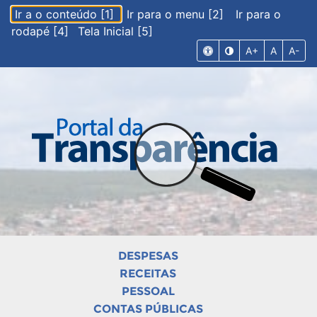
Ir a o conteúdo [1]
Ir para o menu [2]
Ir para o
rodapé [4]
Tela Inicial [5]
A+
A
A-
DESPESAS
RECEITAS
PESSOAL
CONTAS PÚBLICAS