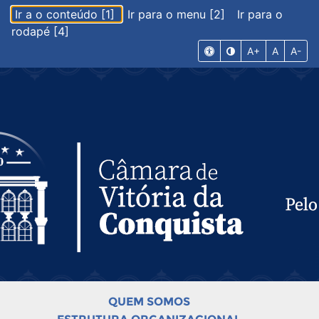
Ir a o conteúdo [1]
Ir para o menu [2]
Ir para o
rodapé [4]
A+
A
A-
QUEM SOMOS