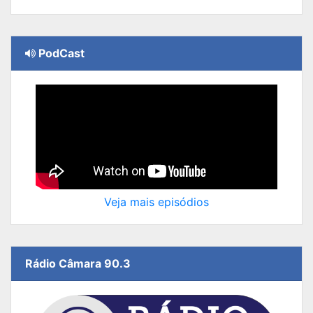
PodCast
Veja mais episódios
Rádio Câmara 90.3