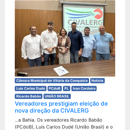
Câmara Municipal de Vitória da Conquista
Notícia
Luis Carlos Dudé
PCdoB
PL
Ivan Cordeiro
Ricardo Babão
UNIÃO BRASIL
Vereadores prestigiam eleição de
nova direção da CIVALERG
...a Bahia. Os vereadores Ricardo Babão
(PCdoB), Luís Carlos Dudé (União Brasil) e o