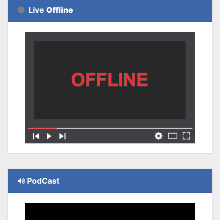
Live
Offline
PodCast