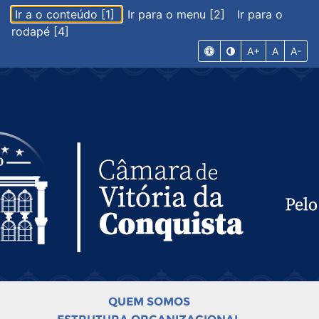
Ir a o conteúdo [1]
Ir para o menu [2]
Ir para o
rodapé [4]
A+
A
A-
QUEM SOMOS