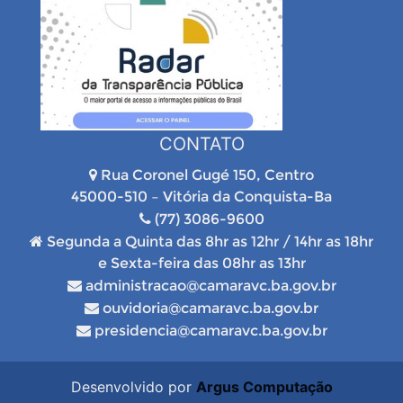
CONTATO
Rua Coronel Gugé 150, Centro
45000-510 – Vitória da Conquista-Ba
(77) 3086-9600
Segunda a Quinta das 8hr as 12hr / 14hr as 18hr
e Sexta-feira das 08hr as 13hr
administracao@camaravc.ba.gov.br
ouvidoria@camaravc.ba.gov.br
presidencia@camaravc.ba.gov.br
Desenvolvido por
Argus Computação