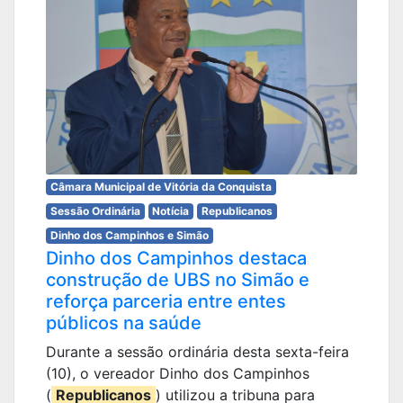
Câmara Municipal de Vitória da Conquista
Sessão Ordinária
Notícia
Republicanos
Dinho dos Campinhos e Simão
Dinho dos Campinhos destaca
construção de UBS no Simão e
reforça parceria entre entes
públicos na saúde
Durante a sessão ordinária desta sexta-feira
(10), o vereador Dinho dos Campinhos
(
Republicanos
) utilizou a tribuna para