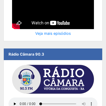
Veja mais episódios
Rádio Câmara 90.3