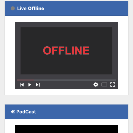
Live
Offline
PodCast