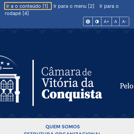
Ir a o conteúdo [1]
Ir para o menu [2]
Ir para o
rodapé [4]
A+
A
A-
QUEM SOMOS