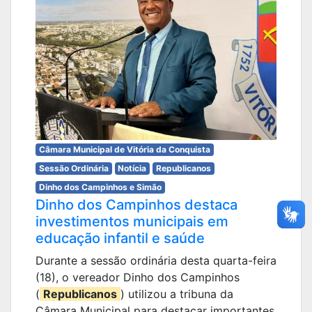
Câmara Municipal de Vitória da Conquista
Sessão Ordinária
Notícia
Republicanos
Dinho dos Campinhos e Simão
Dinho dos Campinhos destaca
investimentos municipais em
educação infantil e saúde
Durante a sessão ordinária desta quarta-feira
(18), o vereador Dinho dos Campinhos
(
Republicanos
) utilizou a tribuna da
Câmara Municipal para destacar importantes