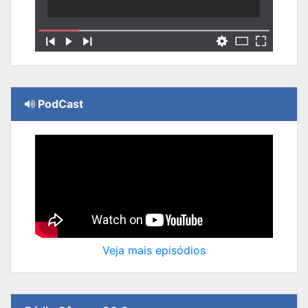
PodCast
Veja mais episódios