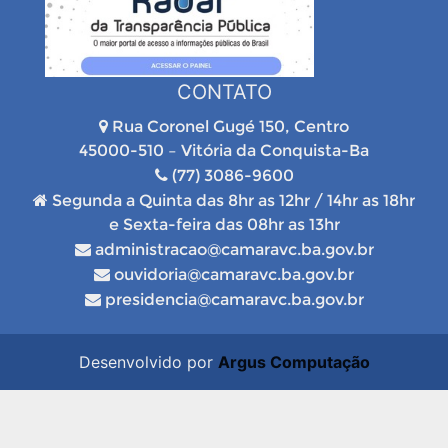
CONTATO
Rua Coronel Gugé 150, Centro
45000-510 – Vitória da Conquista-Ba
(77) 3086-9600
Segunda a Quinta das 8hr as 12hr / 14hr as 18hr
e Sexta-feira das 08hr as 13hr
administracao@camaravc.ba.gov.br
ouvidoria@camaravc.ba.gov.br
presidencia@camaravc.ba.gov.br
Desenvolvido por
Argus Computação