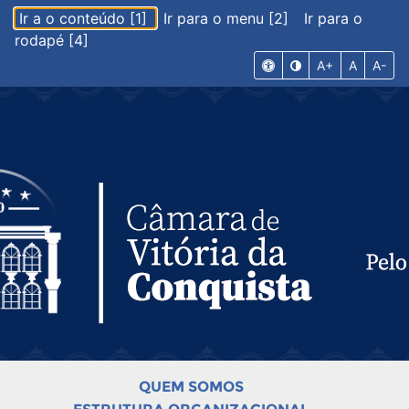
Ir a o conteúdo [1]
Ir para o menu [2]
Ir para o
rodapé [4]
A+
A
A-
QUEM SOMOS