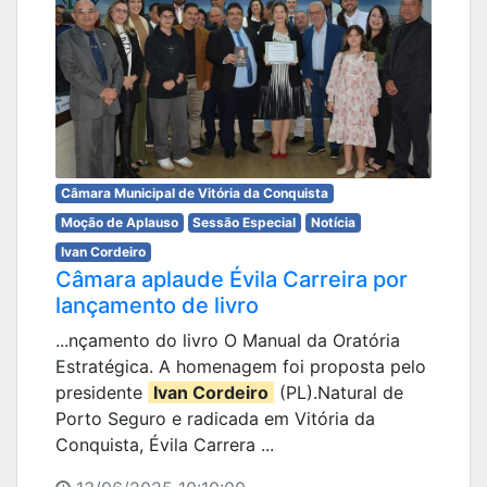
Câmara Municipal de Vitória da Conquista
Moção de Aplauso
Sessão Especial
Notícia
Ivan Cordeiro
Câmara aplaude Évila Carreira por
lançamento de livro
...nçamento do livro O Manual da Oratória
Estratégica. A homenagem foi proposta pelo
presidente
Ivan Cordeiro
(PL).Natural de
Porto Seguro e radicada em Vitória da
Conquista, Évila Carrera ...