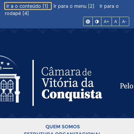
Ir a o conteúdo [1]
Ir para o menu [2]
Ir para o
rodapé [4]
A+
A
A-
QUEM SOMOS