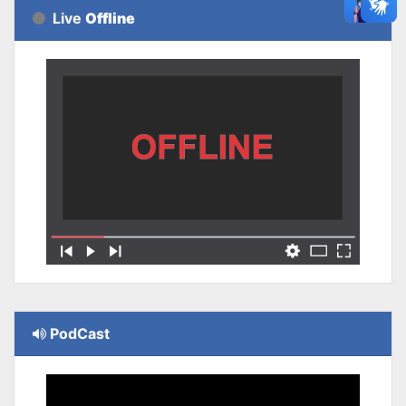
Live
Offline
PodCast