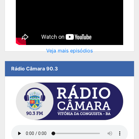
Veja mais episódios
Rádio Câmara 90.3