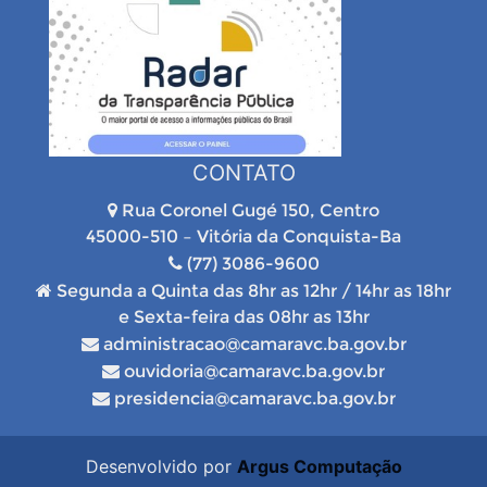
CONTATO
Rua Coronel Gugé 150, Centro
45000-510 – Vitória da Conquista-Ba
(77) 3086-9600
Segunda a Quinta das 8hr as 12hr / 14hr as 18hr
e Sexta-feira das 08hr as 13hr
administracao@camaravc.ba.gov.br
ouvidoria@camaravc.ba.gov.br
presidencia@camaravc.ba.gov.br
Desenvolvido por
Argus Computação