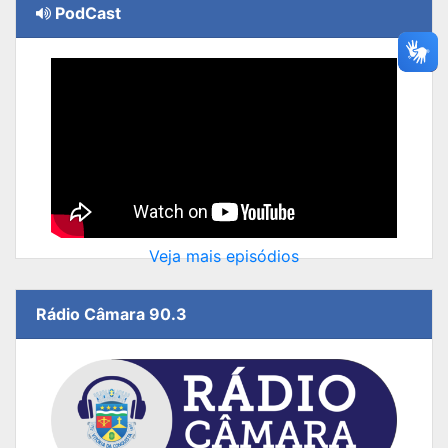
PodCast
Veja mais episódios
Rádio Câmara 90.3