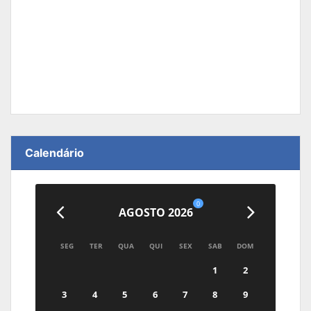
Calendário
0
AGOSTO 2026
SEG
TER
QUA
QUI
SEX
SAB
DOM
1
2
3
4
5
6
7
8
9