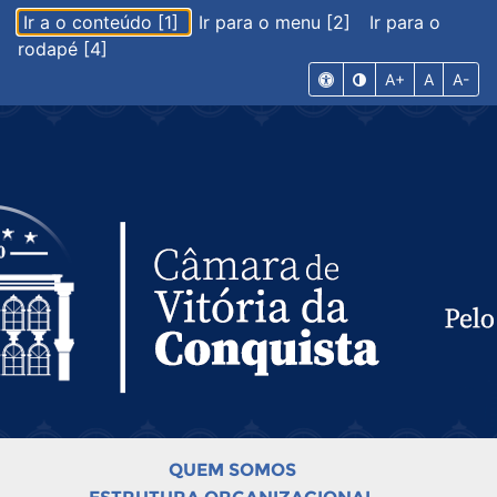
Ir a o conteúdo [1]
Ir para o menu [2]
Ir para o
rodapé [4]
A+
A
A-
QUEM SOMOS