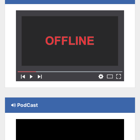
PodCast