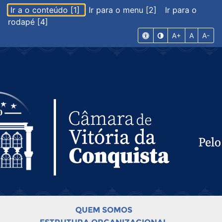
Ir a o conteúdo [1]
Ir para o menu [2]
Ir para o
rodapé [4]
A+
A
A-
QUEM SOMOS