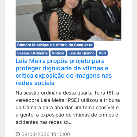
Câmara Municipal de Vitória da Conquista
Sessão Ordinária
Notícia
Léia de Quinho
PSD
Leia Meira propõe projeto para
proteger dignidade de vítimas e
critica exposição de imagens nas
redes sociais
Na sessão ordinária desta quarta-feira (8), a
vereadora Leia Meira (PSD) utilizou a tribuna
da Câmara para abordar um tema sensível e
urgente: a exposição de vítimas de crimes e
acidentes nas redes so...
08/04/2026 10:10:00