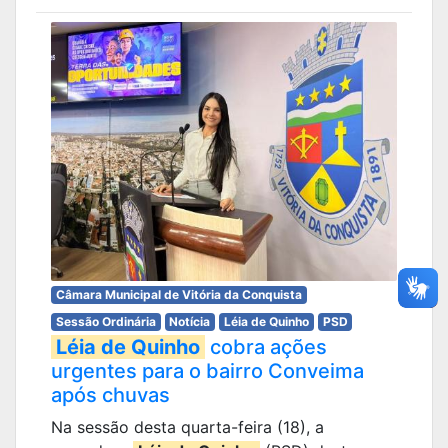
Câmara Municipal de Vitória da Conquista
Sessão Ordinária
Notícia
Léia de Quinho
PSD
Léia de Quinho
cobra ações
urgentes para o bairro Conveima
após chuvas
Na sessão desta quarta-feira (18), a