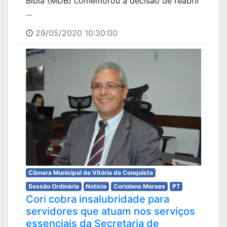
Bibia (MDB) comemorou a decisão de reabrir
...
29/05/2020 10:30:00
Câmara Municipal de Vitória da Conquista
Sessão Ordinária
Notícia
Coriolano Moraes
PT
Cori cobra insalubridade para
servidores que atuam nos serviços
essenciais da Secretaria de