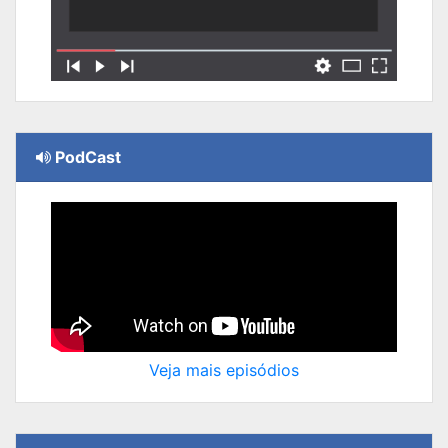
PodCast
Veja mais episódios