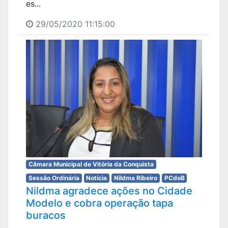
es...
29/05/2020 11:15:00
Câmara Municipal de Vitória da Conquista
Sessão Ordinária
Notícia
Nildma Ribeiro
PCdoB
Nildma agradece ações no Cidade
Modelo e cobra operação tapa
buracos