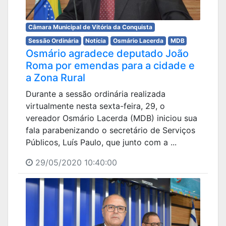
Câmara Municipal de Vitória da Conquista
Sessão Ordinária
Notícia
Osmário Lacerda
MDB
Osmário agradece deputado João
Roma por emendas para a cidade e
a Zona Rural
Durante a sessão ordinária realizada
virtualmente nesta sexta-feira, 29, o
vereador Osmário Lacerda (MDB) iniciou sua
fala parabenizando o secretário de Serviços
Públicos, Luís Paulo, que junto com a ...
29/05/2020 10:40:00