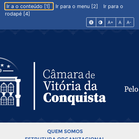
Ir a o conteúdo [1]
Ir para o menu [2]
Ir para o
rodapé [4]
A+
A
A-
QUEM SOMOS