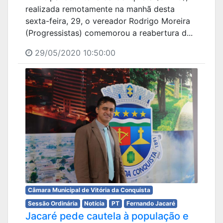
realizada remotamente na manhã desta
sexta-feira, 29, o vereador Rodrigo Moreira
(Progressistas) comemorou a reabertura d...
29/05/2020 10:50:00
Câmara Municipal de Vitória da Conquista
Sessão Ordinária
Notícia
PT
Fernando Jacaré
Jacaré pede cautela à população e