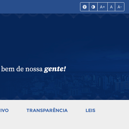
A+
A
A-
IVO
TRANSPARÊNCIA
LEIS