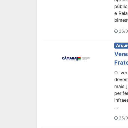
públic
e Rel
bimest
26/0
Arqui
Vere
Frat
O ver
devem
mais 
perif
infra
...
25/0