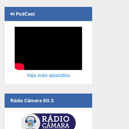
PodCast
Veja mais episódios
Rádio Câmara 90.3