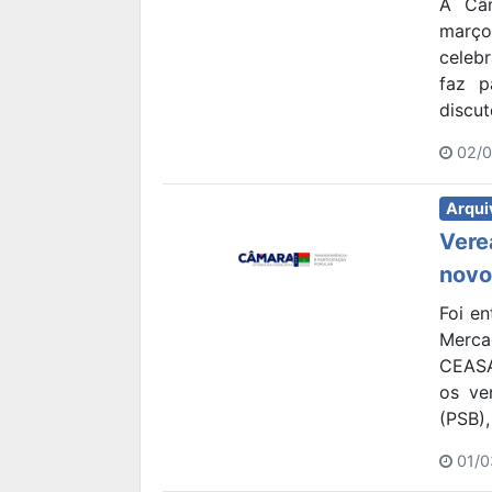
A Câm
março
celeb
faz p
discut
02/0
Arqui
Vere
novo
Foi e
Merca
CEASA
os ve
(PSB),
01/0