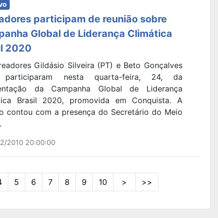
vo
adores participam de reunião sobre
anha Global de Liderança Climática
il 2020
readores Gildásio Silveira (PT) e Beto Gonçalves
 participaram nesta quarta-feira, 24, da
sentação da Campanha Global de Liderança
tica Brasil 2020, promovida em Conquista. A
ão contou com a presença do Secretário do Meio
.
2/2010 20:00:00
4
5
6
7
8
9
10
>
>>