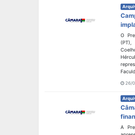
Arqui
Camp
impl
O Pre
(PT),
Coelh
Hércu
repre
Faculd
26/0
Arqui
Câma
fina
A Pre
apres