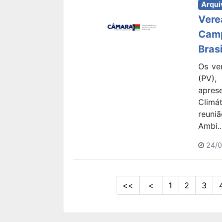
Arqui
Vere
Camp
Bras
Os ve
(PV),
apre
Climá
reuni
Ambi..
24/0
<<
<
1
2
3