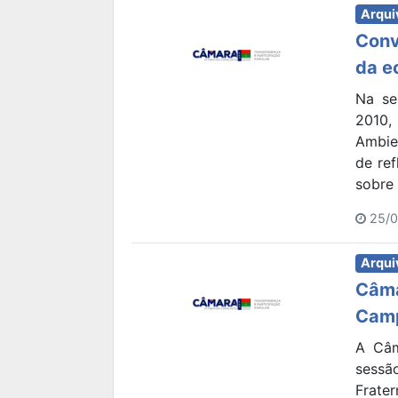
Arqui
Conv
da e
Na se
2010,
Ambie
de re
sobre 
25/0
Arqui
Câma
Camp
A Câm
sess
Frate