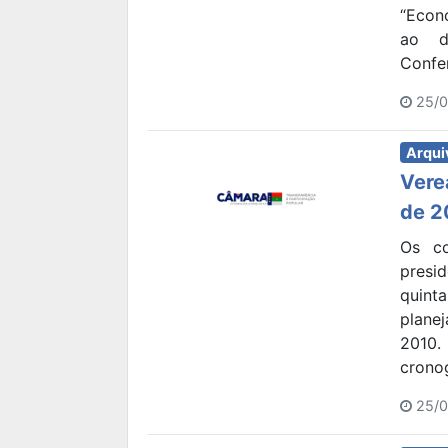
“Econ
ao d
Confer
25/0
Arqui
Vere
de 2
Os co
presi
quint
plane
2010
cronog
25/0