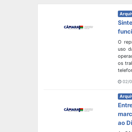
Arqui
Sint
func
O rep
uso d
opera
os tr
telefo
02/0
Arqui
Entr
marc
ao D