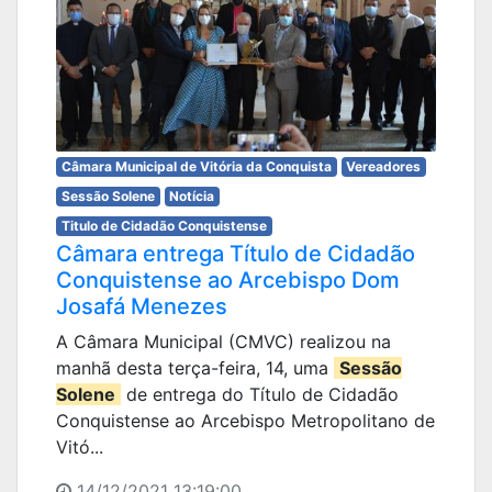
Câmara Municipal de Vitória da Conquista
Vereadores
Sessão Solene
Notícia
Titulo de Cidadão Conquistense
Câmara entrega Título de Cidadão
Conquistense ao Arcebispo Dom
Josafá Menezes
A Câmara Municipal (CMVC) realizou na
manhã desta terça-feira, 14, uma
Sessão
Solene
de entrega do Título de Cidadão
Conquistense ao Arcebispo Metropolitano de
Vitó...
14/12/2021 13:19:00