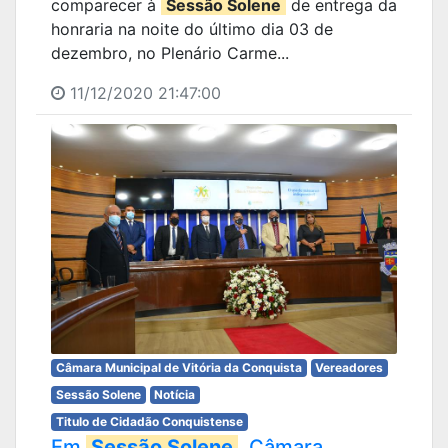
comparecer à
Sessão Solene
de entrega da
honraria na noite do último dia 03 de
dezembro, no Plenário Carme...
11/12/2020 21:47:00
Câmara Municipal de Vitória da Conquista
Vereadores
Sessão Solene
Notícia
Titulo de Cidadão Conquistense
Em
Sessão Solene
, Câmara