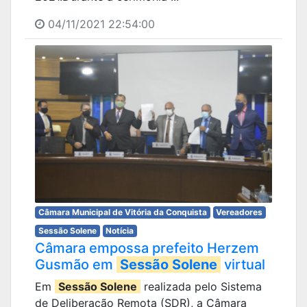
04/11/2021 22:54:00
Câmara Municipal de Vitória da Conquista
Vereadores
Sessão Solene
Notícia
Câmara empossa prefeito Herzem
Gusmão em
Sessão Solene
virtual
Em
Sessão Solene
realizada pelo Sistema
de Deliberação Remota (SDR), a Câmara