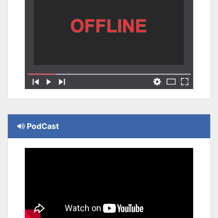
PodCast