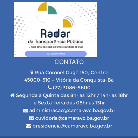
CONTATO
Rua Coronel Gugé 150, Centro
45000-510 – Vitória da Conquista-Ba
(77) 3086-9600
Segunda a Quinta das 8hr as 12hr / 14hr as 18hr
e Sexta-feira das 08hr as 13hr
administracao@camaravc.ba.gov.br
ouvidoria@camaravc.ba.gov.br
presidencia@camaravc.ba.gov.br