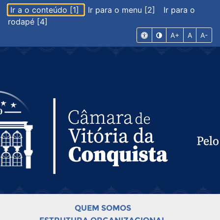
Ir a o conteúdo [1]
Ir para o menu [2]
Ir para o
rodapé [4]
A+
A
A-
QUEM SOMOS