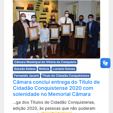
Câmara Municipal de Vitória da Conquista
Sessão Solene
Notícia
Luciano Gomes
Fernando Jacaré
Titulo de Cidadão Conquistense
Câmara conclui entrega do Título de
Cidadão Conquistense 2020 com
solenidade no Memorial Câmara
...ga dos Títulos de Cidadão Conquistense,
edição 2020, às pessoas que não puderam