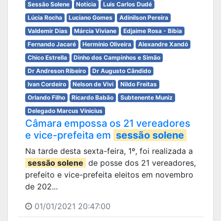
Sessão Solene
Notícia
Luis Carlos Dudé
Lúcia Rocha
Luciano Gomes
Adinilson Pereira
Valdemir Dias
Márcia Viviane
Edjaime Rosa - Bibia
Fernando Jacaré
Hermínio Oliveira
Alexandre Xandó
Chico Estrella
Dinho dos Campinhos e Simão
Dr Andreson Ribeiro
Dr Augusto Cândido
Ivan Cordeiro
Nelson de Vivi
Nildo Freitas
Orlando Filho
Ricardo Babão
Subtenente Muniz
Delegado Marcus Vinicius
Câmara empossa os 21 vereadores
e vice-prefeita em
sessão solene
Na tarde desta sexta-feira, 1º, foi realizada a
sessão solene
de posse dos 21 vereadores,
prefeito e vice-prefeita eleitos em novembro
de 202...
01/01/2021 20:47:00