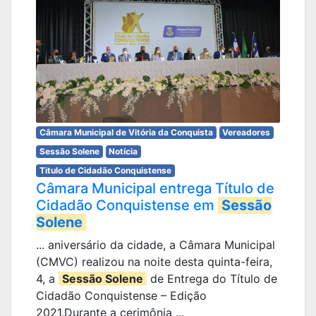
Câmara Municipal de Vitória da Conquista
Vereadores
Sessão Solene
Notícia
Titulo de Cidadão Conquistense
Câmara Municipal entrega Título de
Cidadão Conquistense em
Sessão
Solene
... aniversário da cidade, a Câmara Municipal
(CMVC) realizou na noite desta quinta-feira,
4, a
Sessão Solene
de Entrega do Título de
Cidadão Conquistense – Edição
2021.Durante a cerimônia ...