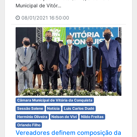
Municipal de Vitór...
08/01/2021 16:50:00
Câmara Municipal de Vitória da Conquista
Sessão Solene
Notícia
Luis Carlos Dudé
Hermínio Oliveira
Nelson de Vivi
Nildo Freitas
Orlando Filho
Vereadores definem composição da