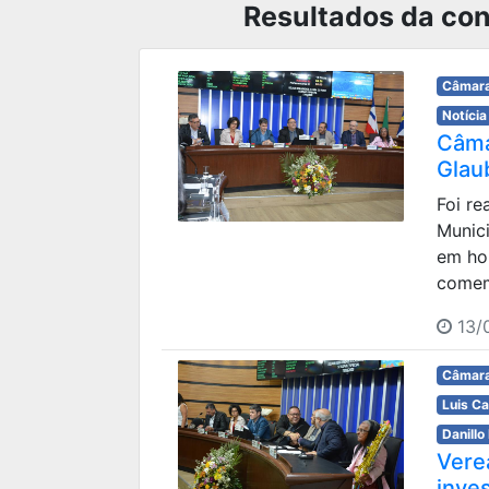
Resultados da con
Câmara
Notícia
Câma
Glau
Foi re
Munici
em ho
comemo
13/
Câmara
Luis C
Danillo
Vere
inves