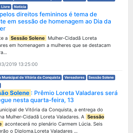
 Livre
Notícia
 pelos direitos femininos é tema de
te em sessão de homenagem ao Dia da
er
te a
Sessão Solene
Mulher-Cidadã Loreta
ares em homenagem a mulheres que se destacam
a...
03/2019 13:25:00
 Municipal de Vitória da Conquista
Vereadores
Sessão Solene
são Solene
: Prêmio Loreta Valadares será
egue nesta quarta-feira, 13
Municipal de Vitória da Conquista, a entrega do
ma Mulher-Cidadã Loreta Valadares. A
Sessão
e
acontecerá no plenário Carmem Lúcia. Seis
rão o Diploma.Loreta Valadares ...