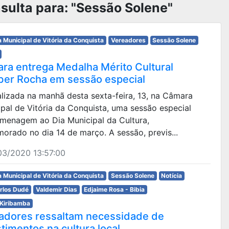
sulta para: "Sessão Solene"
 Municipal de Vitória da Conquista
Vereadores
Sessão Solene
ra entrega Medalha Mérito Cultural
ber Rocha em sessão especial
alizada na manhã desta sexta-feira, 13, na Câmara
pal de Vitória da Conquista, uma sessão especial
menagem ao Dia Municipal da Cultura,
rado no dia 14 de março. A sessão, previs...
03/2020 13:57:00
 Municipal de Vitória da Conquista
Sessão Solene
Notícia
arlos Dudé
Valdemir Dias
Edjaime Rosa - Bibia
 Kiribamba
adores ressaltam necessidade de
timentos na cultura local