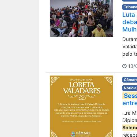
Tribuna
Luta
deba
Mulh
Duran
Valad
pelo tr
13/
Câmara
Notícia
Ses
entr
...ra 
Diplo
Solen
recebe