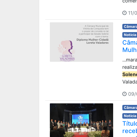
comem
11/0
Câmara
Notícia
Câma
Mulh
...mar
realiz
Solen
Valada
09/
Câmara
Notícia
Títu
rece