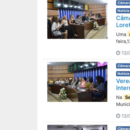
Câmara
Notícia
Câma
Lore
Uma
feira,
13/0
Câmara
Notícia
Vere
Inte
Na
S
Munic
13/
Câmara