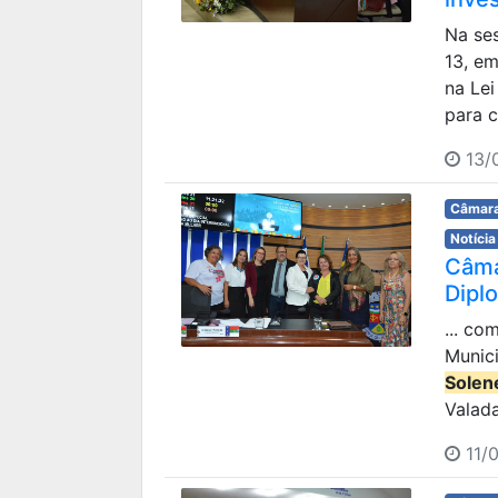
Na ses
13, e
na Le
para c
13/
Câmara
Notícia
Câma
Dipl
... c
Munici
Solen
Valada
11/