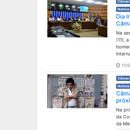
Câmara
Notícia
Dia 
Câma
Na ses
(11), 
homen
Intern
11/0
Câmara
Notícia
Câma
próx
Na pró
da Co
da Me