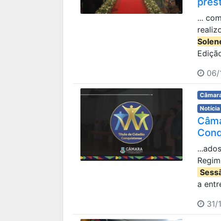
pres
... c
realiz
Solen
Edição
06/1
Câmara
Notícia
Câma
Conq
...ad
Regim
Sess
a entr
31/1