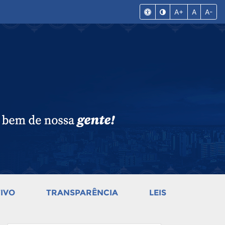
A+
A
A-
IVO
TRANSPARÊNCIA
LEIS