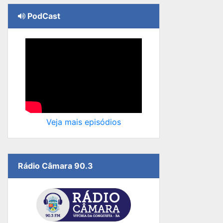
PodCast
Veja mais episódios
Rádio Câmara 90.3