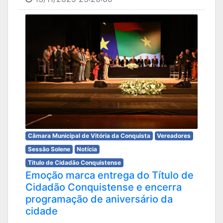
Câmara Municipal de Vitória da Conquista
Vereadores
Sessão Solene
Notícia
Titulo de Cidadão Conquistense
Emoção marca entrega do Título de
Cidadão Conquistense e encerra
programação de aniversário da
cidade