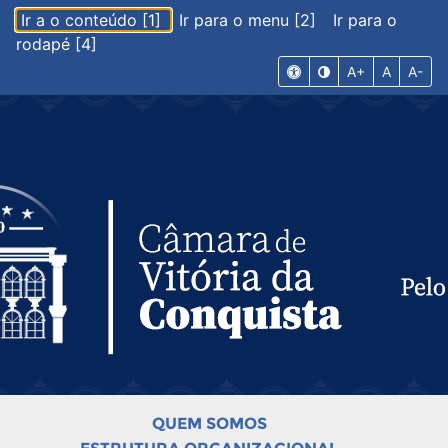
Ir a o conteúdo [1]
Ir para o menu [2]
Ir para o
rodapé [4]
A+
A
A-
QUEM SOMOS