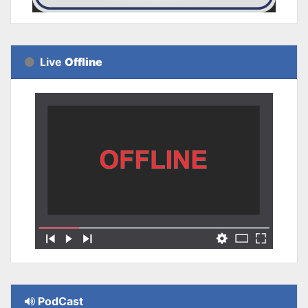
Live
Offline
PodCast