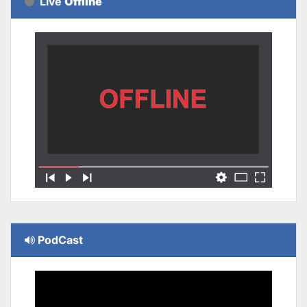
Live
Offline
PodCast