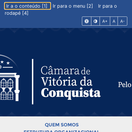
Ir a o conteúdo [1]
Ir para o menu [2]
Ir para o
rodapé [4]
A+
A
A-
QUEM SOMOS