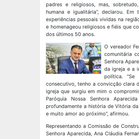
padres e religiosos, mas, sobretud
humana e igualitária”, declarou. E
experiências pessoais vividas na regi
e homenageou religiosos e fiéis que c
dos últimos 50 anos.
O vereador Fe
comunitária c
Senhora Aparec
da igreja e a
política. “S
consecutivo, tenho a convicção clara 
igreja que surgiu em mim o compromi
Paróquia Nossa Senhora Aparecida
profundamente a história de Vitória d
e muito amor ao próximo”, afirmou.
Representando a Comissão de Constr
Senhora Aparecida, Ana Cláudia Ferna