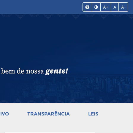
A+
A
A-
IVO
TRANSPARÊNCIA
LEIS