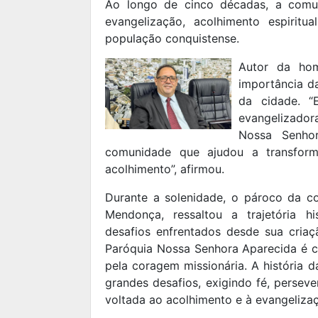
Ao longo de cinco décadas, a comun
evangelização, acolhimento espirit
população conquistense.
Autor da ho
importância da
da cidade. 
evangelizador
Nossa Senho
comunidade que ajudou a transform
acolhimento”, afirmou.
Durante a solenidade, o pároco da c
Mendonça, ressaltou a trajetória hi
desafios enfrentados desde sua criaç
Paróquia Nossa Senhora Aparecida é c
pela coragem missionária. A história 
grandes desafios, exigindo fé, perseve
voltada ao acolhimento e à evangeliza