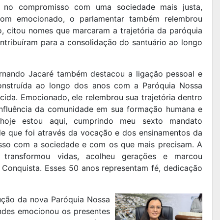
o, no compromisso com uma sociedade mais justa,
m tom emocionado, o parlamentar também relembrou
ão, citou nomes que marcaram a trajetória da paróquia
ontribuíram para a consolidação do santuário ao longo
rnando Jacaré também destacou a ligação pessoal e
onstruída ao longo dos anos com a Paróquia Nossa
ida. Emocionado, ele relembrou sua trajetória dentro
 influência da comunidade em sua formação humana e
e hoje estou aqui, cumprindo meu sexto mandato
de que foi através da vocação e dos ensinamentos da
sso com a sociedade e com os que mais precisam. A
 transformou vidas, acolheu gerações e marcou
a Conquista. Esses 50 anos representam fé, dedicação
ução da nova Paróquia Nossa
ndes emocionou os presentes