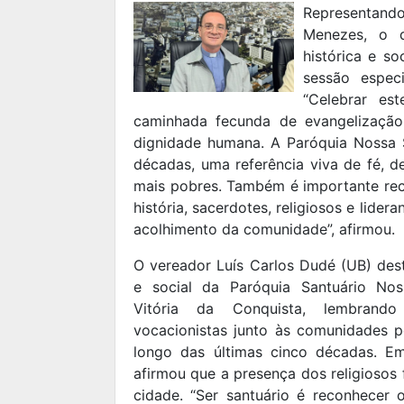
Representand
Menezes, o d
histórica e s
sessão espe
“Celebrar es
caminhada fecunda de evangelizaçã
dignidade humana. A Paróquia Nossa 
décadas, uma referência viva de fé, 
mais pobres. Também é importante rec
história, sacerdotes, religiosos e lide
acolhimento da comunidade”, afirmou.
O vereador Luís Carlos Dudé (UB) dest
e social da Paróquia Santuário No
Vitória da Conquista, lembran
vocacionistas junto às comunidades pe
longo das últimas cinco décadas. E
afirmou que a presença dos religiosos 
cidade. “Ser santuário é reconhecer