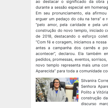
ao destacar o significado da obra 
durante a sessão especial em homenag
Em seu pronunciamento, ela afirmou 
erguer um pedaço do céu na terra” e re
“pelo amor, pela caridade e pela uni
construção do novo templo, iniciado 
de 2018, destacando o esforço colet
“Com fé e coragem, iniciamos a noss
antes a campanha dos carnês e po
acontecer”, declarou. Ela também e
pedidos, promessas, eventos, sorrisos,
novo templo representa mais uma con
Aparecida” para toda a comunidade con
Silvanira Corr
Senhora Apare
Polito a Vitór
construção da
discurso mar