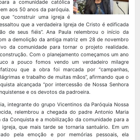
para a comunidade católica
em aos 50 anos da paróquia.
que “construir uma igreja é
ssaltou que a verdadeira Igreja de Cristo é edificada
ão de seus fiéis”. Ana Paula relembrou o início da
com a demolição da antiga matriz em 28 de novembro
ivo da comunidade para tornar o projeto realidade.
a construção. Com o planejamento começamos um ano
uco a pouco fomos vendo um verdadeiro milagre
nfatizou que a obra foi marcada por “campanhas,
 lágrimas e trabalho de muitas mãos”, afirmando que o
quista alcançada “por intercessão de Nossa Senhora
quistense e os devotos da padroeira.
eia, integrante do grupo Vicentinos da Paróquia Nossa
cida, relembrou a chegada do padre Antonio Maria
ia da Conquista e a mobilização da comunidade para a
 igreja, que mais tarde se tornaria santuário. Em um
cado pela emoção e por memórias pessoais, ela