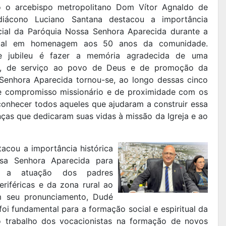
o o arcebispo metropolitano Dom Vítor Agnaldo de
iácono Luciano Santana destacou a importância
ocial da Paróquia Nossa Senhora Aparecida durante a
cial em homenagem aos 50 anos da comunidade.
te jubileu é fazer a memória agradecida de uma
o, de serviço ao povo de Deus e de promoção da
Senhora Aparecida tornou-se, ao longo dessas cinco
de compromisso missionário e de proximidade com os
onhecer todos aqueles que ajudaram a construir essa
ranças que dedicaram suas vidas à missão da Igreja e ao
acou a importância histórica
ssa Senhora Aparecida para
do a atuação dos padres
riféricas e da zona rural ao
m seu pronunciamento, Dudé
foi fundamental para a formação social e espiritual da
 o trabalho dos vocacionistas na formação de novos