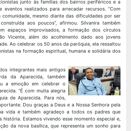
onistas junto às famílias dos bairros periféricos e a
e eventos realizados para arrecadar recursos. “Com
a comunidade, mesmo diante das dificuldades por ser
 construída aos poucos”, afirmou. Silvanira também
 em espaços improvisados, a formação dos círculos
ão Vicente, além do acolhimento dado aos jovens
ade. Ao celebrar os 50 anos da paróquia, ela ressaltou
nistas na formação espiritual, humana e solidária dos
os integrantes mais antigos
da da Aparecida, também
ou a emoção em celebrar o
recida. “É com muita alegria
uia de Aparecida. Para nós,
portante. Dou graças a Deus e a Nossa Senhora pela
ha vida e também agradeço a todos os padres que
 história. Estamos vivendo esse momento especial e,
ção da nova basílica, que representa um sonho para