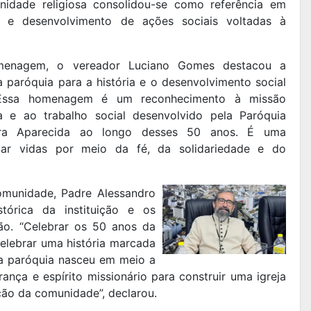
idade religiosa consolidou-se como referência em
ual e desenvolvimento de ações sociais voltadas à
menagem, o vereador Luciano Gomes destacou a
 paróquia para a história e o desenvolvimento social
“Essa homenagem é um reconhecimento à missão
a e ao trabalho social desenvolvido pela Paróquia
ra Aparecida ao longo desses 50 anos. É uma
ar vidas por meio da fé, da solidariedade e do
omunidade, Padre Alessandro
stórica da instituição e os
ão. “Celebrar os 50 anos da
elebrar uma história marcada
da paróquia nasceu em meio a
rança e espírito missionário para construir uma igreja
ção da comunidade”, declarou.