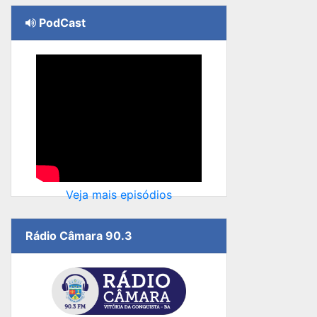
PodCast
Veja mais episódios
Rádio Câmara 90.3