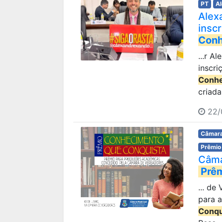
PT
A
Alex
insc
Conh
...r A
inscr
Conhe
criada
22/
Câmara
Prêmio
Câma
Prê
... de
para 
Conqu