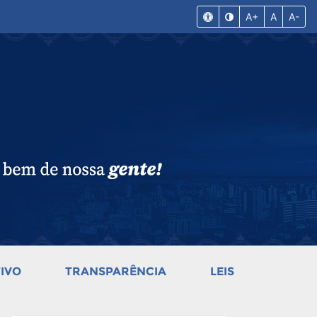
A+
A
A-
IVO
TRANSPARÊNCIA
LEIS