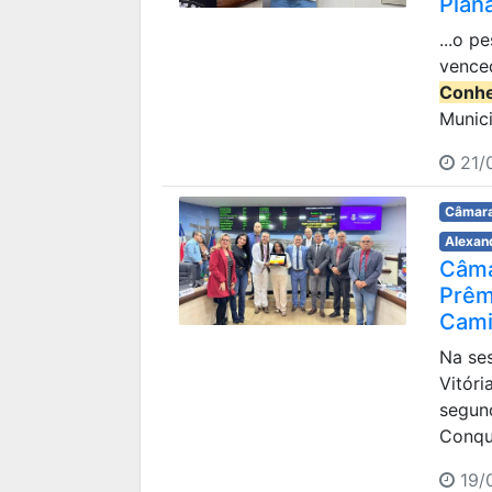
Plan
...o p
vence
Conhe
Munici
21/
Câmara
Alexan
Câma
Prêm
Cami
Na ses
Vitóri
segun
Conqui
19/