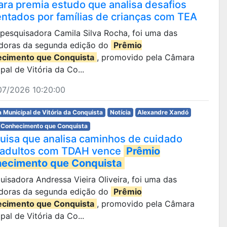
ra premia estudo que analisa desafios
entados por famílias de crianças com TEA
da pesquisadora Camila Silva Rocha, foi uma das
doras da segunda edição do
Prêmio
cimento que Conquista
, promovido pela Câmara
pal de Vitória da Co...
07/2026 10:20:00
 Municipal de Vitória da Conquista
Notícia
Alexandre Xandó
 Conhecimento que Conquista
uisa que analisa caminhos de cuidado
 adultos com TDAH vence
Prêmio
ecimento que Conquista
quisadora Andressa Vieira Oliveira, foi uma das
doras da segunda edição do
Prêmio
cimento que Conquista
, promovido pela Câmara
pal de Vitória da Co...