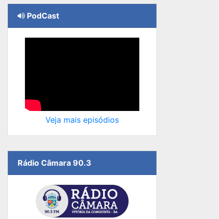
PodCast
Veja mais episódios
Rádio Câmara 90.3