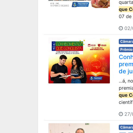
quarta
que C
07 de j
02/
Câmara
Prêmio
Conh
prem
de j
...á, 
premi
que C
científ
27/
Câmara