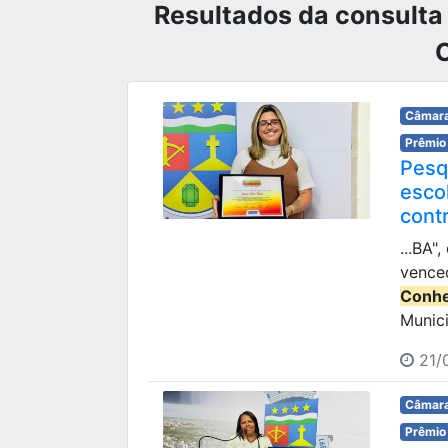
Resultados da consulta
Câmara
Prêmio
Pesq
esco
cont
...BA"
vence
Conhe
Munici
21/
Câmara
Prêmio