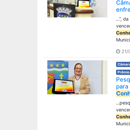
Câma
enfr
...”, 
vence
Conhe
Munici
21/
Câmara
Prêmio
Pesq
para
Conh
...pes
vence
Conhe
Munici