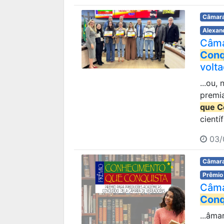
Câmara
Alexan
Câma
Conq
volt
...ou,
premi
que C
científ
03/
Câmara
Prêmio
Câma
Conq
...âma