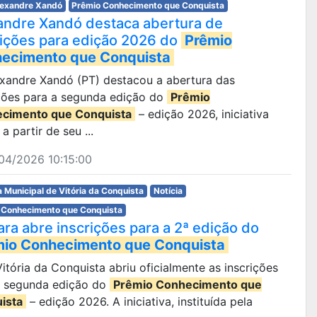
lexandre Xandó
Prêmio Conhecimento que Conquista
andre Xandó destaca abertura de
rições para edição 2026 do
Prêmio
ecimento que Conquista
lexandre Xandó (PT) destacou a abertura das
ições para a segunda edição do
Prêmio
cimento que Conquista
– edição 2026, iniciativa
 a partir de seu ...
04/2026 10:15:00
 Municipal de Vitória da Conquista
Notícia
 Conhecimento que Conquista
ra abre inscrições para a 2ª edição do
mio Conhecimento que Conquista
 Vitória da Conquista abriu oficialmente as inscrições
a segunda edição do
Prêmio Conhecimento que
ista
– edição 2026. A iniciativa, instituída pela