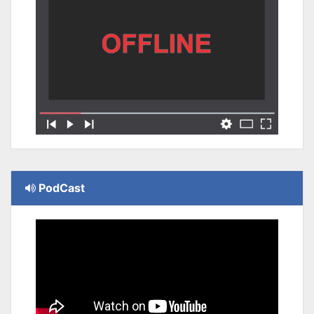
PodCast