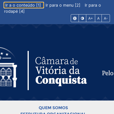
Ir a o conteúdo [1]
Ir para o menu [2]
Ir para o
rodapé [4]
A+
A
A-
QUEM SOMOS