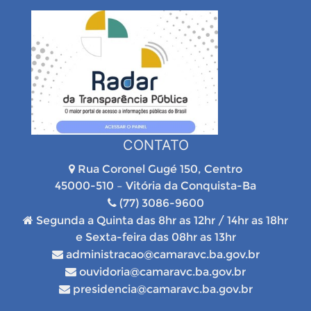
CONTATO
Rua Coronel Gugé 150, Centro
45000-510 – Vitória da Conquista-Ba
(77) 3086-9600
Segunda a Quinta das 8hr as 12hr / 14hr as 18hr
e Sexta-feira das 08hr as 13hr
administracao@camaravc.ba.gov.br
ouvidoria@camaravc.ba.gov.br
presidencia@camaravc.ba.gov.br