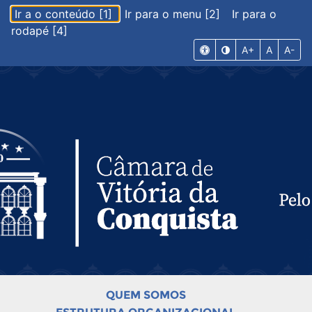
Ir a o conteúdo [1]
Ir para o menu [2]
Ir para o
rodapé [4]
A+
A
A-
QUEM SOMOS