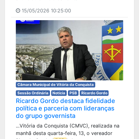
15/05/2026 10:25:00
Câmara Municipal de Vitória da Conquista
Sessão Ordinária
Notícia
PSB
Ricardo Gordo
Ricardo Gordo destaca fidelidade
política e parceria com lideranças
do grupo governista
...Vitória da Conquista (CMVC), realizada na
manhã desta quarta-feira, 13, o vereador