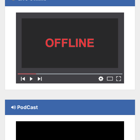
PodCast