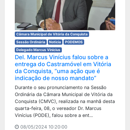
Câmara Municipal de Vitória da Conquista
Sessão Ordinária
Notícia
PODEMOS
Delegado Marcus Vinicius
Del. Marcus Vinícius falou sobre a
entrega do Castramóvel em Vitória
da Conquista, “uma ação que é
indicação de nosso mandato”
Durante o seu pronunciamento na Sessão
Ordinária da Câmara Municipal de Vitória da
Conquista (CMVC), realizada na manhã desta
quarta-feira, 08, o vereador Dr. Marcus
Vinícius (PODE), falou sobre a ent...
08/05/2024 10:20:00