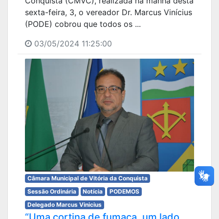
Conquista (CMVC), realizada na manhã desta
sexta-feira, 3, o vereador Dr. Marcus Vinícius
(PODE) cobrou que todos os ...
03/05/2024 11:25:00
Câmara Municipal de Vitória da Conquista
Sessão Ordinária
Notícia
PODEMOS
Delegado Marcus Vinicius
“Uma cortina de fumaça, um lado