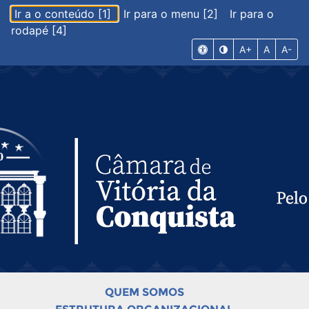
Ir a o conteúdo [1]
Ir para o menu [2]
Ir para o
rodapé [4]
A+
A
A-
QUEM SOMOS