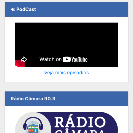
PodCast
Veja mais episódios
Rádio Câmara 90.3