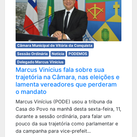
Câmara Municipal de Vitória da Conquista
Sessão Ordinária
Notícia
PODEMOS
Delegado Marcus Vinicius
Marcus Vinícius fala sobre sua
trajetória na Câmara, nas eleições e
lamenta vereadores que perderam
o mandato
Marcus Vinícius (PODE) usou a tribuna da
Casa do Povo na manhã desta sexta-feira, 11,
durante a sessão ordinária, para falar um
pouco da sua trajetória como parlamentar e
da campanha para vice-prefeit...