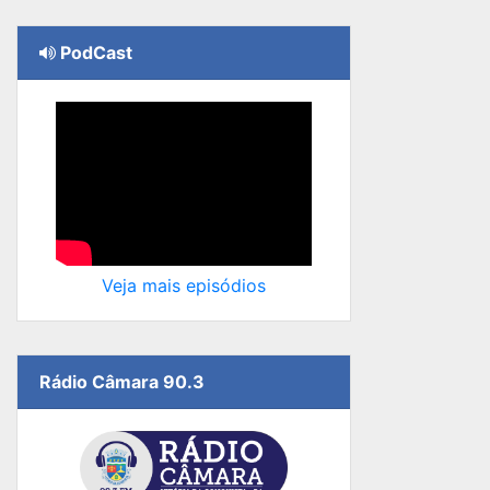
PodCast
Veja mais episódios
Rádio Câmara 90.3