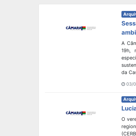
Arqui
Sess
ambi
A Câma
19h, 
espec
susten
da Ca
03/0
Arqui
Luci
O ver
regio
(CERB