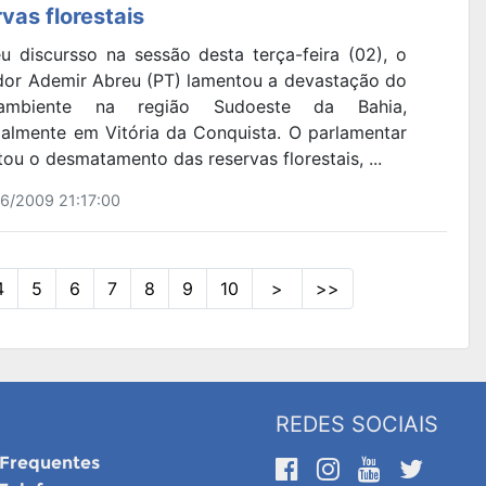
vas florestais
u discursso na sessão desta terça-feira (02), o
dor Ademir Abreu (PT) lamentou a devastação do
-ambiente na região Sudoeste da Bahia,
ialmente em Vitória da Conquista. O parlamentar
ou o desmatamento das reservas florestais, ...
6/2009 21:17:00
4
5
6
7
8
9
10
>
>>
REDES SOCIAIS
 Frequentes