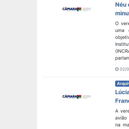
Néu 
minu
O ver
uma 
objet
Insti
(INCR
parlam
02/0
Arqui
Lúci
Fran
A ver
avião
na ma