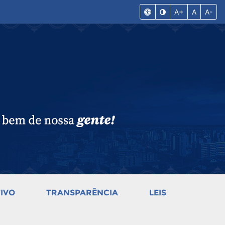
A+
A
A-
IVO
TRANSPARÊNCIA
LEIS