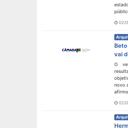
estad
públi
02/0
Arqui
Beto
vai 
O ve
resul
objet
novo 
afirm
02/0
Arqui
Herm