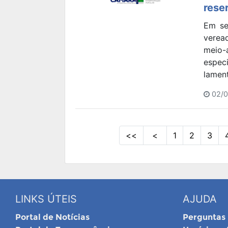
reser
Em se
verea
meio
espec
lament
02/0
<<
<
1
2
3
LINKS ÚTEIS
AJUDA
Portal de Notícias
Perguntas