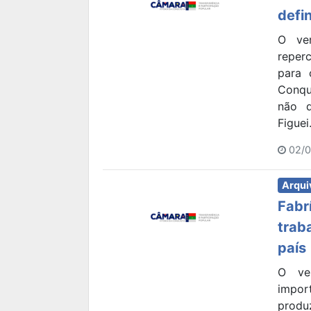
defi
O ver
reper
para 
Conqu
não q
Figuei.
02/0
Arqui
Fabr
trab
país
O ve
impor
produ