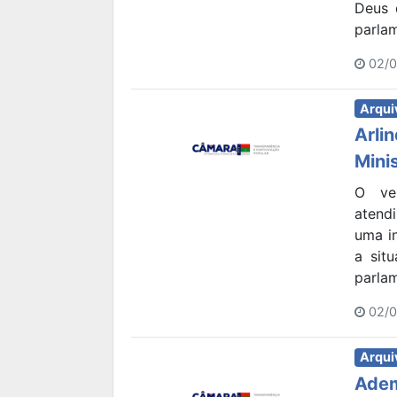
Deus 
parlam
02/0
Arqui
Arli
Mini
O ve
atend
uma i
a sit
parlam
02/0
Arqui
Adem