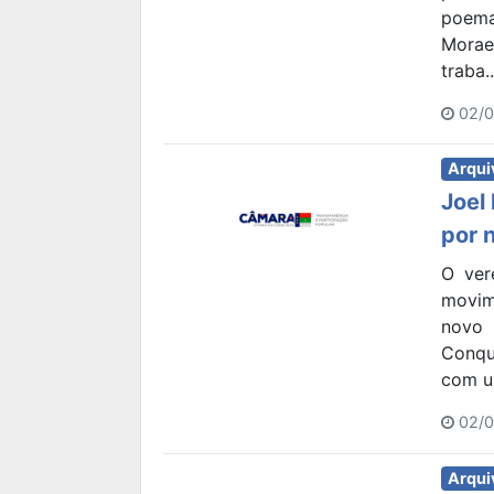
poema
Morae
traba..
02/0
Arqui
Joel
por 
O ver
movim
novo
Conqui
com ur
02/0
Arqui