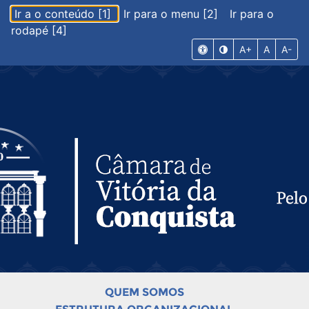
Ir a o conteúdo [1]
Ir para o menu [2]
Ir para o
rodapé [4]
A+
A
A-
QUEM SOMOS