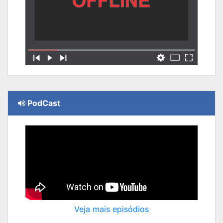
PodCast
Veja mais episódios