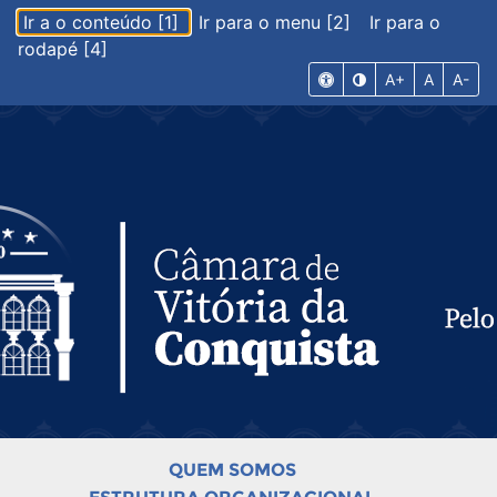
Ir a o conteúdo [1]
Ir para o menu [2]
Ir para o
rodapé [4]
A+
A
A-
QUEM SOMOS