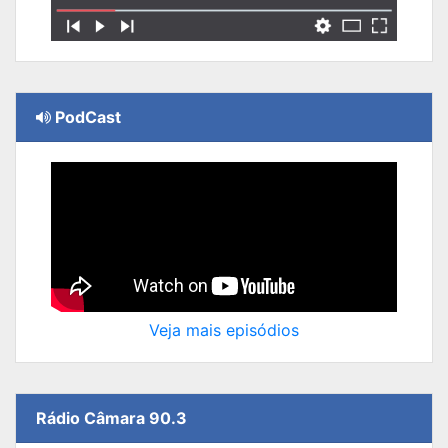
PodCast
Veja mais episódios
Rádio Câmara 90.3