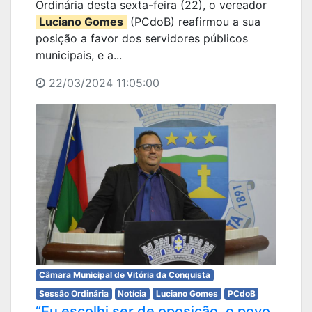
Ordinária desta sexta-feira (22), o vereador
Luciano Gomes
(PCdoB) reafirmou a sua
posição a favor dos servidores públicos
municipais, e a...
22/03/2024 11:05:00
Câmara Municipal de Vitória da Conquista
Sessão Ordinária
Notícia
Luciano Gomes
PCdoB
“Eu escolhi ser de oposição, o povo