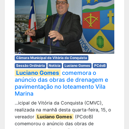
Câmara Municipal de Vitória da Conquista
Sessão Ordinária
Notícia
Luciano Gomes
PCdoB
Luciano Gomes
comemora o
anúncio das obras de drenagem e
pavimentação no loteamento Vila
Marina
...icipal de Vitória da Conquista (CMVC),
realizada na manhã desta quarta-feira, 15, o
vereador
Luciano Gomes
(PCdoB)
comemorou o anúncio das obras de