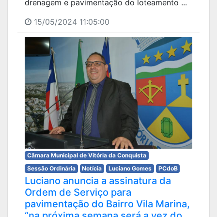
drenagem e pavimentação do loteamento ...
15/05/2024 11:05:00
Câmara Municipal de Vitória da Conquista
Sessão Ordinária
Notícia
Luciano Gomes
PCdoB
Luciano anuncia a assinatura da
Ordem de Serviço para
pavimentação do Bairro Vila Marina,
“na próxima semana será a vez do