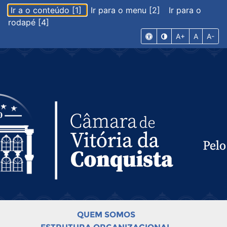
Ir a o conteúdo [1]
Ir para o menu [2]
Ir para o
rodapé [4]
A+
A
A-
QUEM SOMOS