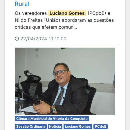
Rural
Os vereadores
Luciano Gomes
(PCdoB) e
Nildo Freitas (União) abordaram as questões
críticas que afetam comun...
22/04/2024 19:10:00
Câmara Municipal de Vitória da Conquista
Sessão Ordinária
Notícia
Luciano Gomes
PCdoB