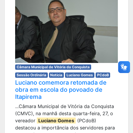
Câmara Municipal de Vitória da Conquista
Sessão Ordinária
Notícia
Luciano Gomes
PCdoB
Luciano comemora retomada de
obra em escola do povoado de
Itapirema
...Câmara Municipal de Vitória da Conquista
(CMVC), na manhã desta quarta-feira, 27, o
vereador
Luciano Gomes
(PCdoB)
destacou a importância dos servidores para