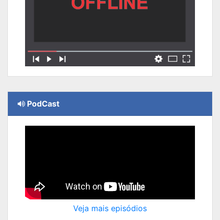
PodCast
Veja mais episódios