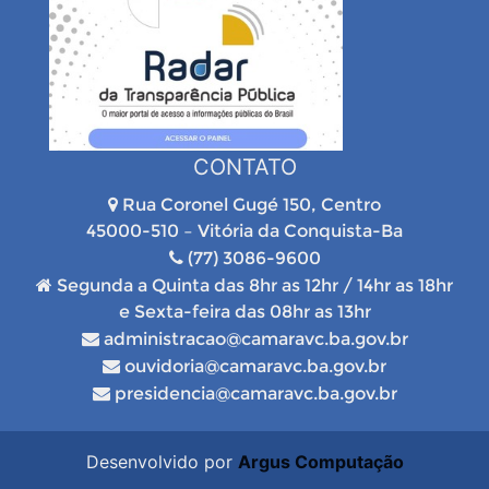
CONTATO
Rua Coronel Gugé 150, Centro
45000-510 – Vitória da Conquista-Ba
(77) 3086-9600
Segunda a Quinta das 8hr as 12hr / 14hr as 18hr
e Sexta-feira das 08hr as 13hr
administracao@camaravc.ba.gov.br
ouvidoria@camaravc.ba.gov.br
presidencia@camaravc.ba.gov.br
Desenvolvido por
Argus Computação