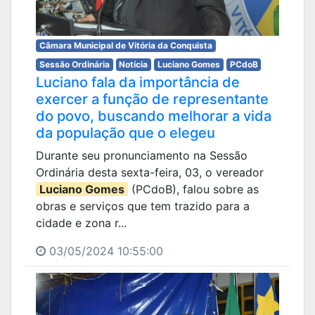
Câmara Municipal de Vitória da Conquista
Sessão Ordinária
Notícia
Luciano Gomes
PCdoB
Luciano fala da importância de
exercer a função de representante
do povo, buscando melhorar a vida
da população que o elegeu
Durante seu pronunciamento na Sessão
Ordinária desta sexta-feira, 03, o vereador
Luciano Gomes
(PCdoB), falou sobre as
obras e serviços que tem trazido para a
cidade e zona r...
03/05/2024 10:55:00