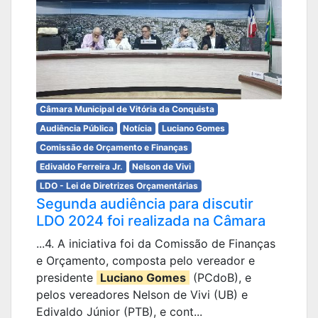
Câmara Municipal de Vitória da Conquista
Audiência Pública
Notícia
Luciano Gomes
Comissão de Orçamento e Finanças
Edivaldo Ferreira Jr.
Nelson de Vivi
LDO - Lei de Diretrizes Orçamentárias
Segunda audiência para discutir
LDO 2024 foi realizada na Câmara
...4. A iniciativa foi da Comissão de Finanças
e Orçamento, composta pelo vereador e
presidente
Luciano Gomes
(PCdoB), e
pelos vereadores Nelson de Vivi (UB) e
Edivaldo Júnior (PTB), e cont...