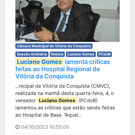
Câmara Municipal de Vitória da Conquista
Sessão Ordinária
Notícia
Luciano Gomes
PCdoB
Luciano Gomes
lamenta críticas
feitas ao Hospital Regional de
Vitória da Conquista
...nicipal de Vitória da Conquista (CMVC),
realizada na manhã desta quarta-feira, 4, o
vereador
Luciano Gomes
(PCdoB)
lamentou as críticas que estão sendo feitas
ao Hospital de Base. “Aquel...
04/10/2023 10:50:00