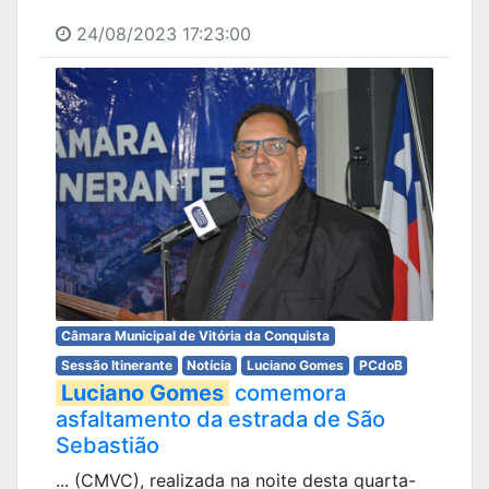
24/08/2023 17:23:00
Câmara Municipal de Vitória da Conquista
Sessão Itinerante
Notícia
Luciano Gomes
PCdoB
Luciano Gomes
comemora
asfaltamento da estrada de São
Sebastião
... (CMVC), realizada na noite desta quarta-