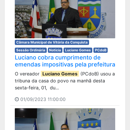
Câmara Municipal de Vitória da Conquista
Sessão Ordinária
Notícia
Luciano Gomes
PCdoB
Luciano cobra cumprimento de
emendas impositivas pela prefeitura
O vereador
Luciano Gomes
(PCdoB) usou a
tribuna da casa do povo na manhã desta
sexta-feira, 01, du...
01/09/2023 11:00:00