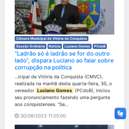
Câmara Municipal de Vitória da Conquista
Sessão Ordinária
Notícia
Luciano Gomes
PCdoB
“Ladrão só é ladrão se for do outro
lado”, dispara Luciano ao falar sobre
corrupção na política
...icipal de Vitória da Conquista (CMVC),
realizada na manhã desta quarta-feira, 30, o
vereador
Luciano Gomes
(PCdoB), iniciou
seu pronunciamento fazendo uma pergunta
aos conquistenses. “Se...
30/08/2023 11:25:00