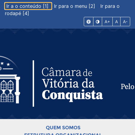
Ir a o conteúdo [1]
Ir para o menu [2]
Ir para o
rodapé [4]
A+
A
A-
QUEM SOMOS