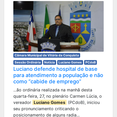
Câmara Municipal de Vitória da Conquista
Sessão Ordinária
Notícia
Luciano Gomes
PCdoB
Luciano defende hospital de base
para atendimento a população e não
como “cabide de emprego”
...ão ordinária realizada na manhã desta
quarta-feira, 27, no plenário Carmen Lúcia, o
vereador
Luciano Gomes
(PCdoB), iniciou
seu pronunciamento criticando o
posicionamento de alguns radia...