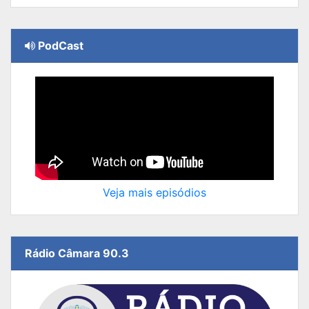
PodCast
Veja mais episódios
Rádio Câmara 90.3