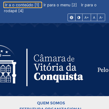
Ir a o conteúdo [1]
Ir para o menu [2]
Ir para o
rodapé [4]
A+
A
A-
QUEM SOMOS