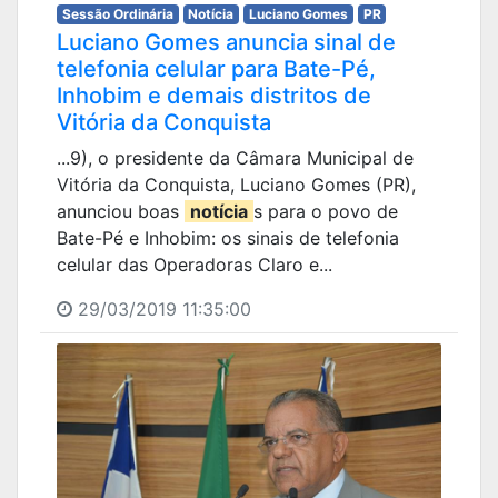
Sessão Ordinária
Notícia
Luciano Gomes
PR
Luciano Gomes anuncia sinal de
telefonia celular para Bate-Pé,
Inhobim e demais distritos de
Vitória da Conquista
...9), o presidente da Câmara Municipal de
Vitória da Conquista, Luciano Gomes (PR),
anunciou boas
notícia
s para o povo de
Bate-Pé e Inhobim: os sinais de telefonia
celular das Operadoras Claro e...
29/03/2019 11:35:00