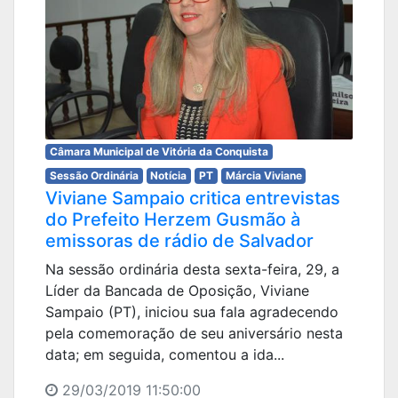
Câmara Municipal de Vitória da Conquista
Sessão Ordinária
Notícia
PT
Márcia Viviane
Viviane Sampaio critica entrevistas
do Prefeito Herzem Gusmão à
emissoras de rádio de Salvador
Na sessão ordinária desta sexta-feira, 29, a
Líder da Bancada de Oposição, Viviane
Sampaio (PT), iniciou sua fala agradecendo
pela comemoração de seu aniversário nesta
data; em seguida, comentou a ida...
29/03/2019 11:50:00