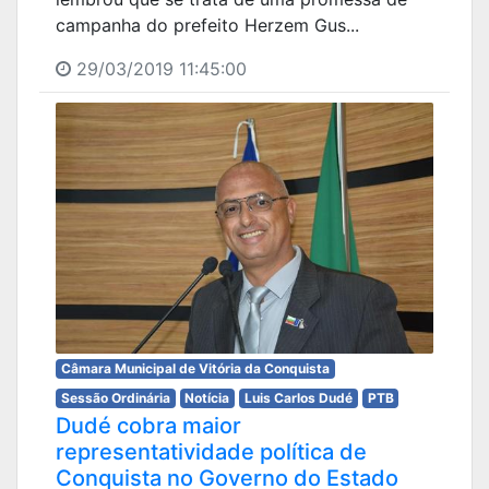
campanha do prefeito Herzem Gus...
29/03/2019 11:45:00
Câmara Municipal de Vitória da Conquista
Sessão Ordinária
Notícia
Luis Carlos Dudé
PTB
Dudé cobra maior
representatividade política de
Conquista no Governo do Estado