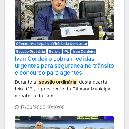
Câmara Municipal de Vitória da Conquista
Sessão Ordinária
Notícia
PL
Ivan Cordeiro
Ivan Cordeiro cobra medidas
urgentes para segurança no trânsito
e concurso para agentes
Durante a
sessão ordinária
desta quarta-
feira (17), o presidente da Câmara Municipal
de Vitória da Con...
17/06/2026 10:10:00