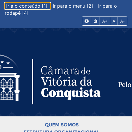
Ir a o conteúdo [1]
Ir para o menu [2]
Ir para o
rodapé [4]
A+
A
A-
QUEM SOMOS