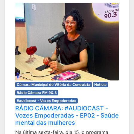
Câmara Municipal de Vitória da Conquista
Notícia
Rádio Câmara FM 90.3
#audiocast - Vozes Empoderadas
RÁDIO CÂMARA: #AUDIOCAST -
Vozes Empoderadas - EP02 - Saúde
mental das mulheres
Na última sexta-feira, dia 15, o programa