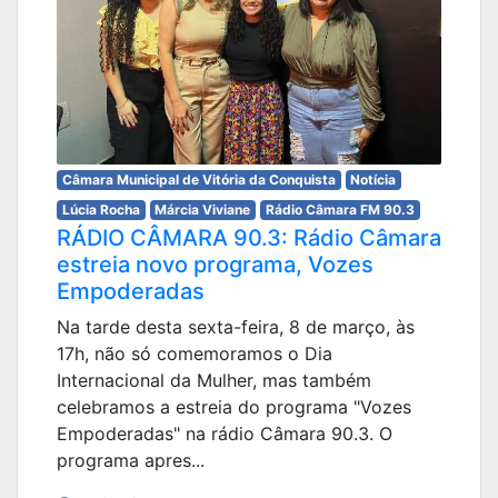
Câmara Municipal de Vitória da Conquista
Notícia
Lúcia Rocha
Márcia Viviane
Rádio Câmara FM 90.3
RÁDIO CÂMARA 90.3: Rádio Câmara
estreia novo programa, Vozes
Empoderadas
Na tarde desta sexta-feira, 8 de março, às
17h, não só comemoramos o Dia
Internacional da Mulher, mas também
celebramos a estreia do programa "Vozes
Empoderadas" na rádio Câmara 90.3. O
programa apres...