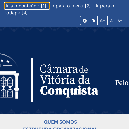
Ir a o conteúdo [1]
Ir para o menu [2]
Ir para o
rodapé [4]
A+
A
A-
QUEM SOMOS