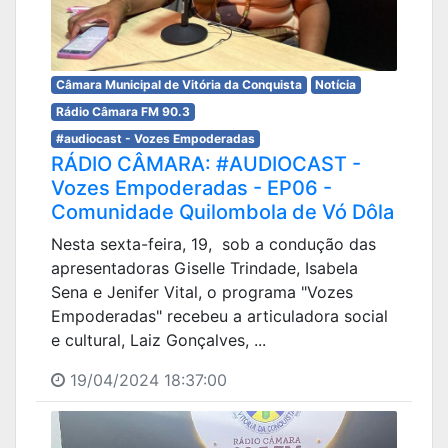
Câmara Municipal de Vitória da Conquista
Notícia
Rádio Câmara FM 90.3
#audiocast - Vozes Empoderadas
RÁDIO CÂMARA: #AUDIOCAST -
Vozes Empoderadas - EP06 -
Comunidade Quilombola de Vó Dôla
Nesta sexta-feira, 19, sob a condução das
apresentadoras Giselle Trindade, Isabela
Sena e Jenifer Vital, o programa "Vozes
Empoderadas" recebeu a articuladora social
e cultural, Laiz Gonçalves, ...
19/04/2024 18:37:00