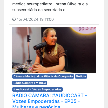
médica neuropediatra Lorena Oliveira e a
subsecretária da secretaria d...
15/04/2024 19:11:00
Câmara Municipal de Vitória da Conquista
Notícia
Rádio Câmara FM 90.3
#audiocast - Vozes Empoderadas
RÁDIO CÂMARA: #AUDIOCAST -
Vozes Empoderadas - EP05 -
Mulheres e negócios