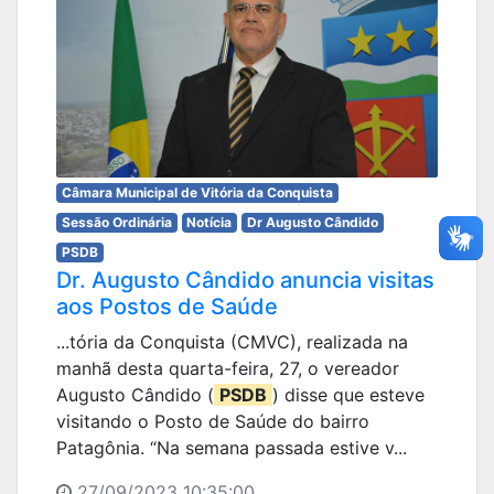
Câmara Municipal de Vitória da Conquista
Sessão Ordinária
Notícia
Dr Augusto Cândido
PSDB
Dr. Augusto Cândido anuncia visitas
aos Postos de Saúde
...tória da Conquista (CMVC), realizada na
manhã desta quarta-feira, 27, o vereador
Augusto Cândido (
PSDB
) disse que esteve
visitando o Posto de Saúde do bairro
Patagônia. “Na semana passada estive v...
27/09/2023 10:35:00