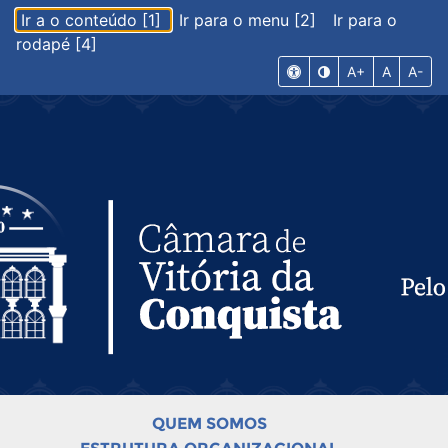
Ir a o conteúdo [1]
Ir para o menu [2]
Ir para o
rodapé [4]
A+
A
A-
QUEM SOMOS