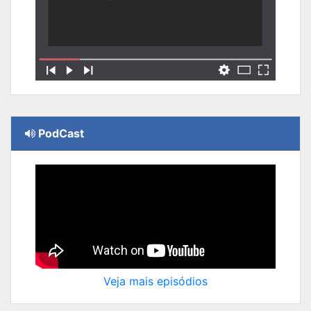
PodCast
Veja mais episódios