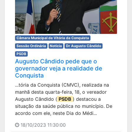
Câmara Municipal de Vitória da Conquista
Sessão Ordinária
Notícia
Dr Augusto Cândido
PSDB
Augusto Cândido pede que o
governador veja a realidade de
Conquista
...tória da Conquista (CMVC), realizada na
manhã desta quarta-feira, 18, o vereador
Augusto Cândido (
PSDB
) destacou a
situação da saúde pública no município. De
acordo com ele, neste Dia do Médi...
18/10/2023 11:30:00