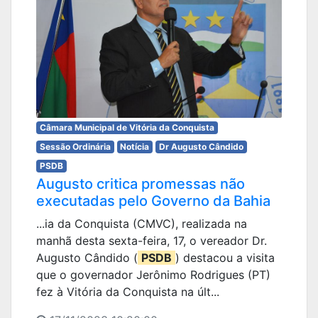
Câmara Municipal de Vitória da Conquista
Sessão Ordinária
Notícia
Dr Augusto Cândido
PSDB
Augusto critica promessas não
executadas pelo Governo da Bahia
...ia da Conquista (CMVC), realizada na
manhã desta sexta-feira, 17, o vereador Dr.
Augusto Cândido (
PSDB
) destacou a visita
que o governador Jerônimo Rodrigues (PT)
fez à Vitória da Conquista na últ...