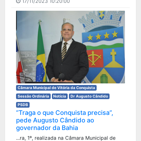
17/11/2023 10:20:00
Câmara Municipal de Vitória da Conquista
Sessão Ordinária
Notícia
Dr Augusto Cândido
PSDB
“Traga o que Conquista precisa”,
pede Augusto Cândido ao
governador da Bahia
...ra, 1º, realizada na Câmara Municipal de