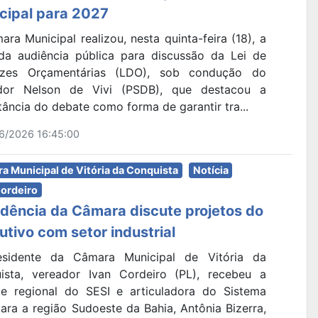
cipal para 2027
ra Municipal realizou, nesta quinta-feira (18), a
da audiência pública para discussão da Lei de
rizes Orçamentárias (LDO), sob condução do
dor Nelson de Vivi (PSDB), que destacou a
ância do debate como forma de garantir tra...
6/2026 16:45:00
a Municipal de Vitória da Conquista
Notícia
Cordeiro
idência da Câmara discute projetos do
utivo com setor industrial
sidente da Câmara Municipal de Vitória da
ista, vereador Ivan Cordeiro (PL), recebeu a
te regional do SESI e articuladora do Sistema
ara a região Sudoeste da Bahia, Antônia Bizerra,