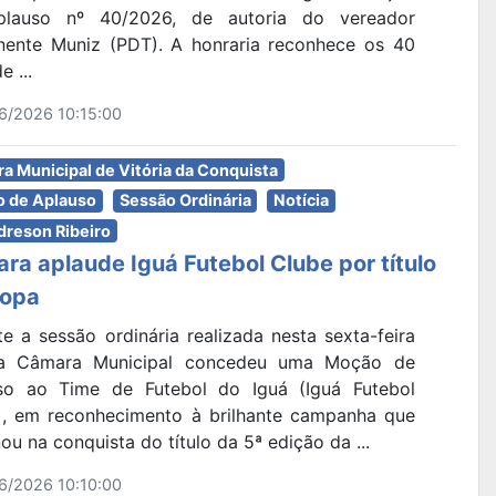
lauso nº 40/2026, de autoria do vereador
nente Muniz (PDT). A honraria reconhece os 40
e ...
6/2026 10:15:00
a Municipal de Vitória da Conquista
 de Aplauso
Sessão Ordinária
Notícia
dreson Ribeiro
ra aplaude Iguá Futebol Clube por título
copa
e a sessão ordinária realizada nesta sexta-feira
 a Câmara Municipal concedeu uma Moção de
so ao Time de Futebol do Iguá (Iguá Futebol
), em reconhecimento à brilhante campanha que
ou na conquista do título da 5ª edição da ...
6/2026 10:10:00