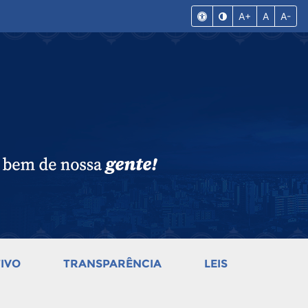
A+
A
A-
IVO
TRANSPARÊNCIA
LEIS