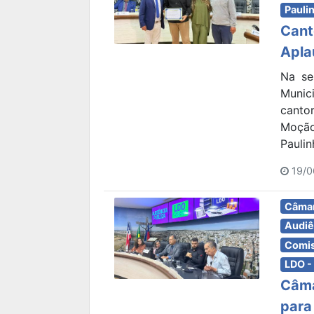
Paulin
Cant
Apla
Na se
Munic
canto
Moção
Paulin
19/0
Câmar
Audiê
Comis
LDO -
Câma
para