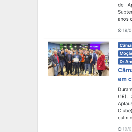
de Ap
Subte
anos d
19/0
Câmar
Moção
Dr An
Câma
em 
Durant
(19),
Aplau
Clube
culmin
19/0