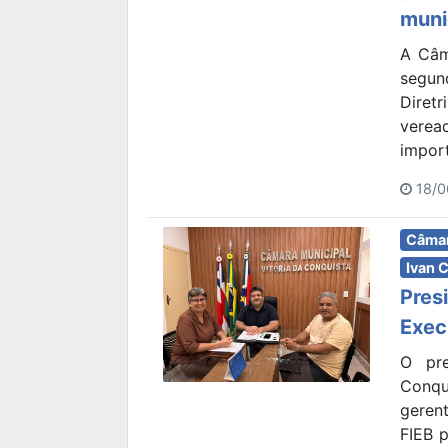
muni
A Câma
segun
Diret
verea
import
18/0
Câmar
Ivan 
Pres
Exec
O pre
Conqu
geren
FIEB p