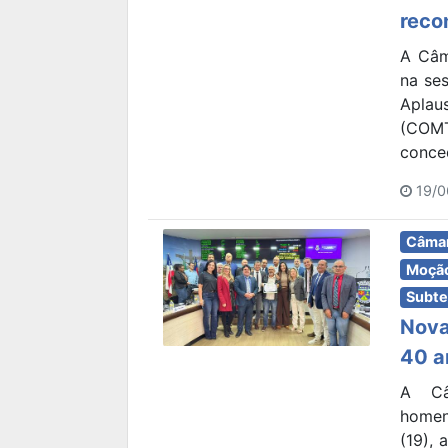
reco
A Câm
na ses
Aplau
(COM
conced
19/0
Câmar
Moção
Subte
Nova
40 a
A Câ
homen
(19),