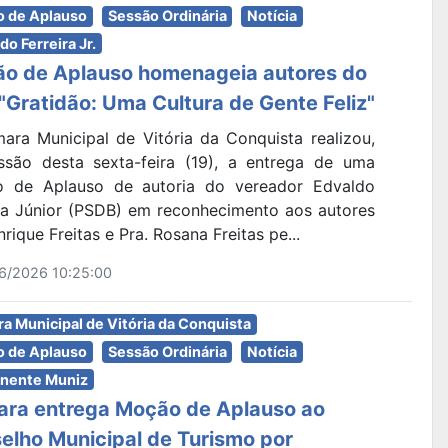
 de Aplauso
Sessão Ordinária
Notícia
do Ferreira Jr.
o de Aplauso homenageia autores do
o "Gratidão: Uma Cultura de Gente Feliz"
ara Municipal de Vitória da Conquista realizou,
ssão desta sexta-feira (19), a entrega de uma
 de Aplauso de autoria do vereador Edvaldo
ira Júnior (PSDB) em reconhecimento aos autores
nrique Freitas e Pra. Rosana Freitas pe...
6/2026 10:25:00
a Municipal de Vitória da Conquista
 de Aplauso
Sessão Ordinária
Notícia
nente Muniz
ra entrega Moção de Aplauso ao
elho Municipal de Turismo por