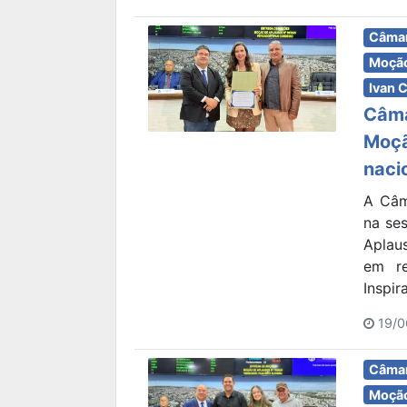
Câmar
Moção
Ivan 
Câma
Moçã
naci
A Câm
na ses
Aplau
em re
Inspir
19/0
Câmar
Moção