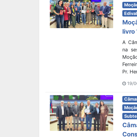
Moção
Edival
Moçã
livr
A Câm
na se
Moção
Ferre
Pr. He
19/0
Câmar
Moção
Subte
Câma
Cons