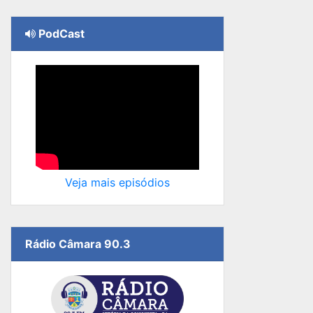
PodCast
Veja mais episódios
Rádio Câmara 90.3