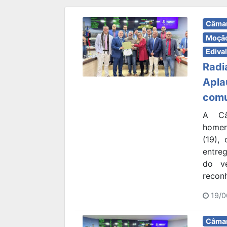
Câmar
Moção
Edival
Radi
Apla
comu
A Câ
homen
(19),
entre
do ve
reconh
19/0
Câmar