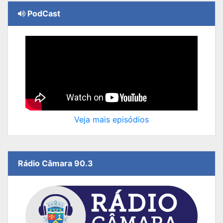
PodCast
Veja mais episódios
Rádio Câmara 90.3