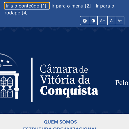
Ir a o conteúdo [1]
Ir para o menu [2]
Ir para o
rodapé [4]
A+
A
A-
QUEM SOMOS