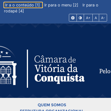
Ir a o conteúdo [1]
Ir para o menu [2]
Ir para o
rodapé [4]
A+
A
A-
QUEM SOMOS