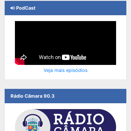
PodCast
Veja mais episódios
Rádio Câmara 90.3