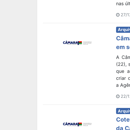
nas úl
27/1
Arqui
Câma
em s
A Câm
(22), 
que a
criar
a Agên
22/1
Arqui
Cote
da C