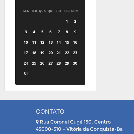
SEG
TER
QUA
QUI
SEX
SAB
DOM
1
2
3
4
5
6
7
8
9
10
11
12
13
14
15
16
17
18
19
20
21
22
23
24
25
26
27
28
29
30
31
CONTATO
Rua Coronel Gugé 150, Centro
45000-510 – Vitória da Conquista-Ba