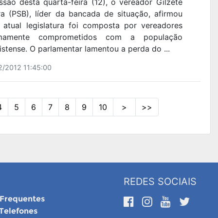
ssão desta quarta-feira (12), o vereador Gilzete
ra (PSB), líder da bancada de situação, afirmou
 atual legislatura foi composta por vereadores
emamente comprometidos com a população
stense. O parlamentar lamentou a perda do ...
2/2012 11:45:00
4
5
6
7
8
9
10
>
>>
REDES SOCIAIS
 Frequentes
 Telefones