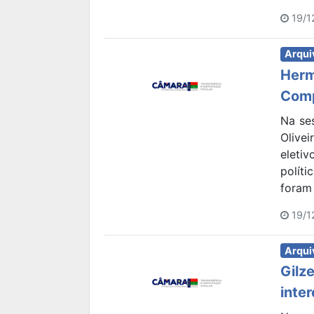
19/1
Arqui
Herm
Comp
Na ses
Olive
eleti
polít
foram 
19/1
Arqui
Gilz
inte