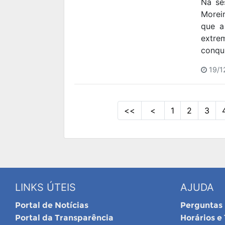
Na se
Morei
que a
extr
conqui
19/1
<<
<
1
2
3
LINKS ÚTEIS
AJUDA
Portal de Notícias
Perguntas
Portal da Transparência
Horários e