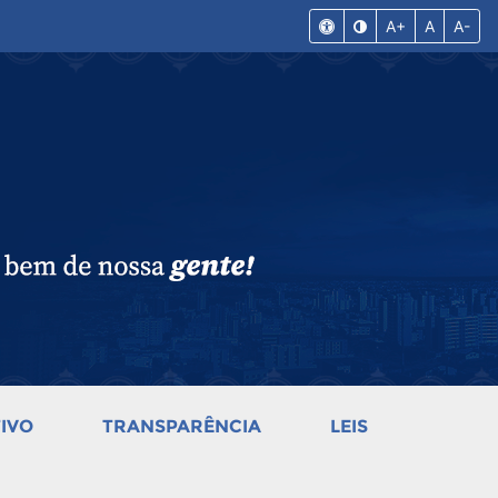
A+
A
A-
IVO
TRANSPARÊNCIA
LEIS