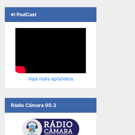
PodCast
Veja mais episódios
Rádio Câmara 90.3