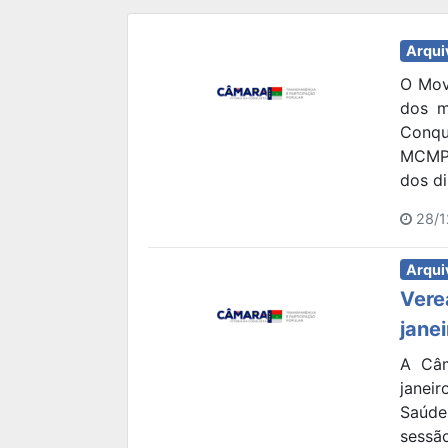
Arqui
O Mov
dos m
Conqu
MCMP,
dos di
28/1
Arqui
Vere
janei
A Câm
janei
Saúde
sessã