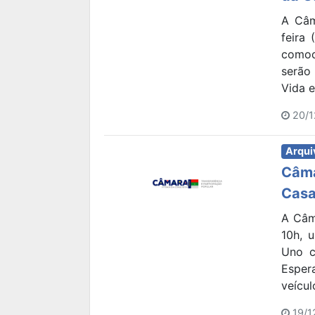
A Câm
feira
comod
serão
Vida e
20/1
Arqui
Câma
Casa
A Câma
10h, 
Uno c
Esper
veícul
19/1