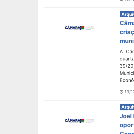
Arqui
Câma
cria
muni
A Câm
quarta
39/20
Munic
Econôm
19/1
Arqui
Joel
opor
Conq