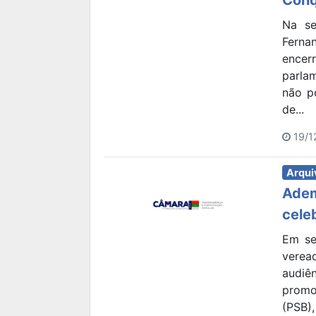
Na se
Ferna
ence
parla
não p
de...
19/1
Arqui
Adem
celeb
Em se
verea
audiê
promo
(PSB),