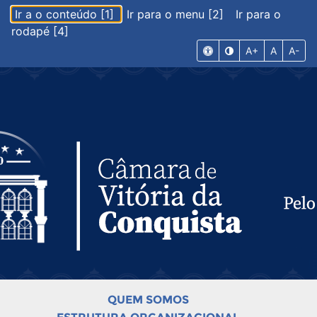
Ir a o conteúdo [1]
Ir para o menu [2]
Ir para o
rodapé [4]
A+
A
A-
QUEM SOMOS