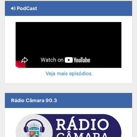
PodCast
Veja mais episódios
Rádio Câmara 90.3