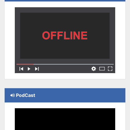
PodCast