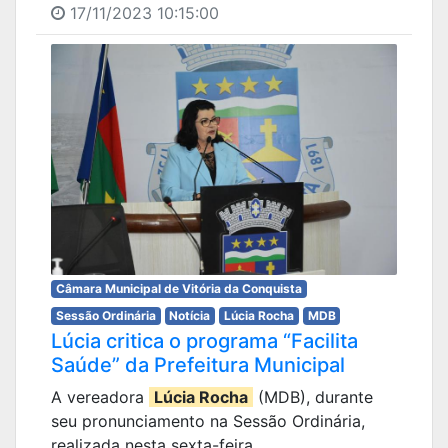
17/11/2023 10:15:00
Câmara Municipal de Vitória da Conquista
Sessão Ordinária
Notícia
Lúcia Rocha
MDB
Lúcia critica o programa “Facilita
Saúde” da Prefeitura Municipal
A vereadora
Lúcia Rocha
(MDB), durante
seu pronunciamento na Sessão Ordinária,
realizada nesta sexta-feira...