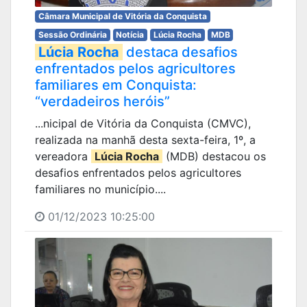
Câmara Municipal de Vitória da Conquista
Sessão Ordinária
Notícia
Lúcia Rocha
MDB
Lúcia Rocha
destaca desafios
enfrentados pelos agricultores
familiares em Conquista:
“verdadeiros heróis”
...nicipal de Vitória da Conquista (CMVC),
realizada na manhã desta sexta-feira, 1º, a
vereadora
Lúcia Rocha
(MDB) destacou os
desafios enfrentados pelos agricultores
familiares no município....
01/12/2023 10:25:00