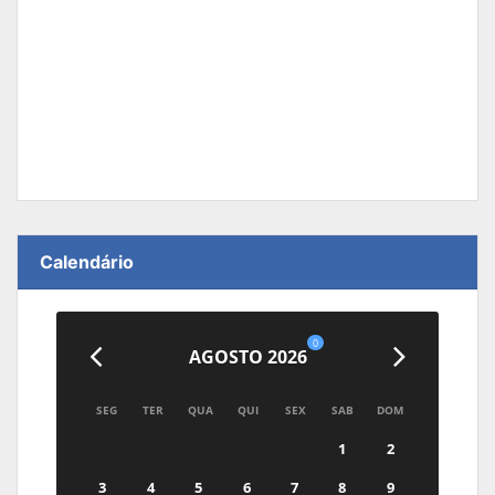
Calendário
0
AGOSTO 2026
SEG
TER
QUA
QUI
SEX
SAB
DOM
1
2
3
4
5
6
7
8
9