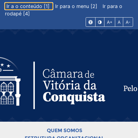
Ir a o conteúdo [1]
Ir para o menu [2]
Ir para o
rodapé [4]
A+
A
A-
QUEM SOMOS