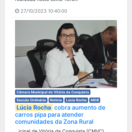
27/10/2023 10:40:00
Câmara Municipal de Vitória da Conquista
Sessão Ordinária
Notícia
Lúcia Rocha
MDB
Lúcia Rocha
cobra aumento de
carros pipa para atender
comunidades da Zona Rural
...icipal de Vitória da Conquista (CMVC),