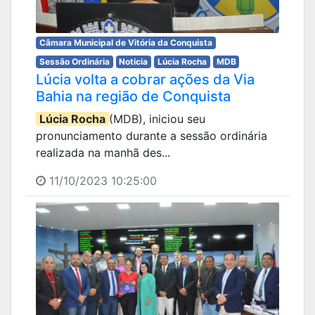
Câmara Municipal de Vitória da Conquista
Sessão Ordinária
Notícia
Lúcia Rocha
MDB
Lúcia volta a cobrar ações da Via
Bahia na região de Conquista
Lúcia Rocha
(MDB), iniciou seu
pronunciamento durante a sessão ordinária
realizada na manhã des...
11/10/2023 10:25:00