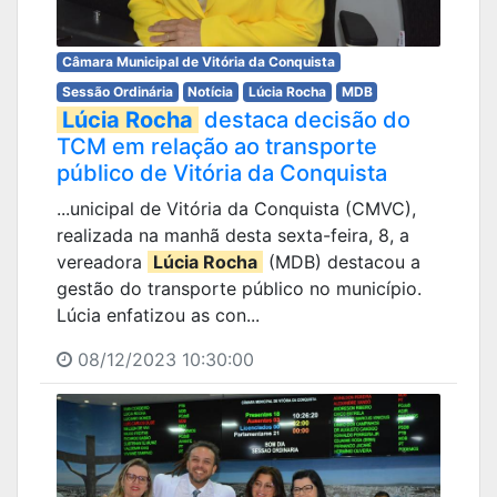
Câmara Municipal de Vitória da Conquista
Sessão Ordinária
Notícia
Lúcia Rocha
MDB
Lúcia Rocha
destaca decisão do
TCM em relação ao transporte
público de Vitória da Conquista
...unicipal de Vitória da Conquista (CMVC),
realizada na manhã desta sexta-feira, 8, a
vereadora
Lúcia Rocha
(MDB) destacou a
gestão do transporte público no município.
Lúcia enfatizou as con...
08/12/2023 10:30:00