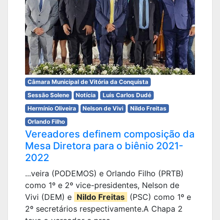
Câmara Municipal de Vitória da Conquista
Sessão Solene
Notícia
Luis Carlos Dudé
Hermínio Oliveira
Nelson de Vivi
Nildo Freitas
Orlando Filho
Vereadores definem composição da
Mesa Diretora para o biênio 2021-
2022
...veira (PODEMOS) e Orlando Filho (PRTB)
como 1º e 2º vice-presidentes, Nelson de
Vivi (DEM) e
Nildo Freitas
(PSC) como 1º e
2º secretários respectivamente.A Chapa 2