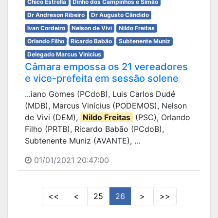
Chico Estrella
Dinho dos Campinhos e Simão
Dr Andreson Ribeiro
Dr Augusto Cândido
Ivan Cordeiro
Nelson de Vivi
Nildo Freitas
Orlando Filho
Ricardo Babão
Subtenente Muniz
Delegado Marcus Vinicius
Câmara empossa os 21 vereadores
e vice-prefeita em sessão solene
...iano Gomes (PCdoB), Luis Carlos Dudé
(MDB), Marcus Vinícius (PODEMOS), Nelson
de Vivi (DEM),
Nildo Freitas
(PSC), Orlando
Filho (PRTB), Ricardo Babão (PCdoB),
Subtenente Muniz (AVANTE), ...
01/01/2021 20:47:00
<<
<
25
26
>
>>