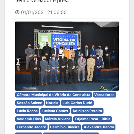
teve o vereador e pres...
01/01/2021 21:06:00
Câmara Municipal de Vitória da Conquista
Vereadores
Sessão Solene
Notícia
Luis Carlos Dudé
Lúcia Rocha
Luciano Gomes
Adinilson Pereira
Valdemir Dias
Márcia Viviane
Edjaime Rosa - Bibia
Fernando Jacaré
Hermínio Oliveira
Alexandre Xandó