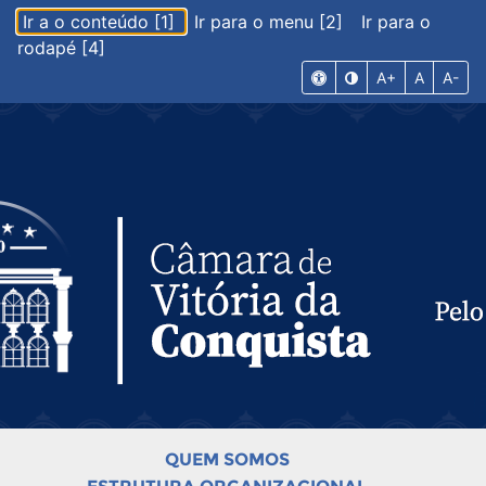
Ir a o conteúdo [1]
Ir para o menu [2]
Ir para o
rodapé [4]
A+
A
A-
QUEM SOMOS