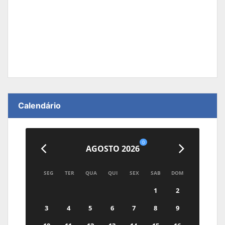
Calendário
0
AGOSTO 2026
SEG
TER
QUA
QUI
SEX
SAB
DOM
1
2
3
4
5
6
7
8
9