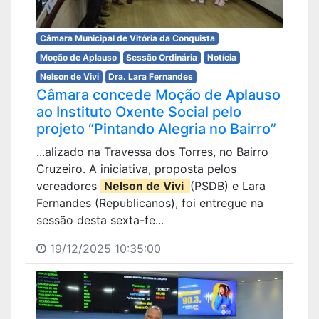
Câmara Municipal de Vitória da Conquista
Moção de Aplauso
Sessão Ordinária
Notícia
Nelson de Vivi
Dra. Lara Fernandes
Câmara concede Moção de Aplauso
ao Instituto Oxente Social pelo
projeto “Pintando Alegria no Bairro”
...alizado na Travessa dos Torres, no Bairro
Cruzeiro. A iniciativa, proposta pelos
vereadores
Nelson de Vivi
(PSDB) e Lara
Fernandes (Republicanos), foi entregue na
sessão desta sexta-fe...
19/12/2025 10:35:00