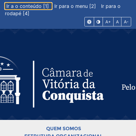
Ir a o conteúdo [1]
Ir para o menu [2]
Ir para o
rodapé [4]
A+
A
A-
QUEM SOMOS