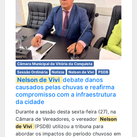
Câmara Municipal de Vitória da Conquista
Sessão Ordinária
Notícia
Nelson de Vivi
PSDB
Nelson de Vivi
debate danos
causados pelas chuvas e reafirma
compromisso com a infraestrutura
da cidade
Durante a sessão desta sexta-feira (27), na
Câmara de Vereadores, o vereador
Nelson
de Vivi
(PSDB) utilizou a tribuna para
abordar os impactos do período chuvoso em