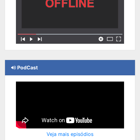
PodCast
Veja mais episódios