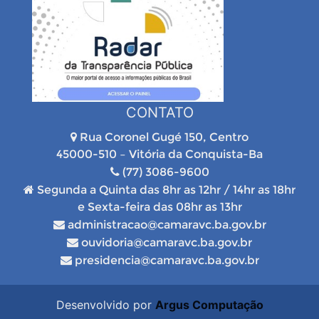
CONTATO
Rua Coronel Gugé 150, Centro
45000-510 – Vitória da Conquista-Ba
(77) 3086-9600
Segunda a Quinta das 8hr as 12hr / 14hr as 18hr
e Sexta-feira das 08hr as 13hr
administracao@camaravc.ba.gov.br
ouvidoria@camaravc.ba.gov.br
presidencia@camaravc.ba.gov.br
Desenvolvido por
Argus Computação