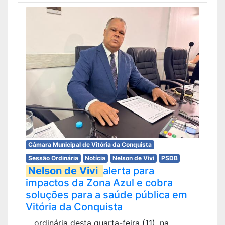
Câmara Municipal de Vitória da Conquista
Sessão Ordinária
Notícia
Nelson de Vivi
PSDB
Nelson de Vivi
alerta para
impactos da Zona Azul e cobra
soluções para a saúde pública em
Vitória da Conquista
... ordinária desta quarta-feira (11), na