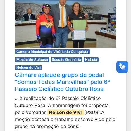
Câmara Municipal de Vitória da Conquista
Moção de Aplauso
Sessão Ordinária
Notícia
Nelson de Vivi
Câmara aplaude grupo de pedal
“Somos Todas Maravilhas” pelo 6º
Passeio Ciclístico Outubro Rosa
... à realização do 6º Passeio Ciclístico
Outubro Rosa. A homenagem foi proposta
pelo vereador
Nelson de Vivi
(PSDB).A
moção destaca o trabalho desenvolvido pelo
grupo na promoção da cons...