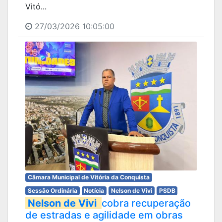
Vitó...
27/03/2026 10:05:00
Câmara Municipal de Vitória da Conquista
Sessão Ordinária
Notícia
Nelson de Vivi
PSDB
Nelson de Vivi
cobra recuperação
de estradas e agilidade em obras