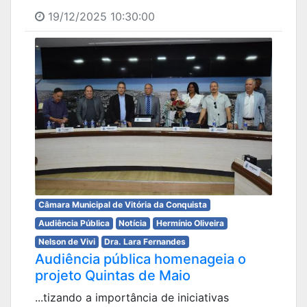
19/12/2025 10:30:00
Câmara Municipal de Vitória da Conquista
Audiência Pública
Notícia
Hermínio Oliveira
Nelson de Vivi
Dra. Lara Fernandes
Audiência pública homenageia o
projeto Quintas de Maio
...tizando a importância de iniciativas