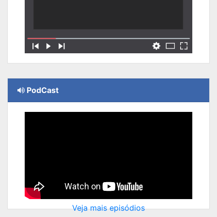
PodCast
Veja mais episódios