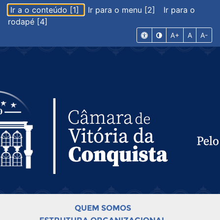
Ir a o conteúdo [1]
Ir para o menu [2]
Ir para o
rodapé [4]
A+
A
A-
QUEM SOMOS