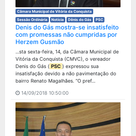
Câmara Municipal de Vitória da Conquista
Sessão Ordinária
Notícia
Dênis do Gás
PSC
Denis do Gás mostra-se insatisfeito
com promessas não cumpridas por
Herzem Gusmão
...sta sexta-feira, 14, da Câmara Municipal de
Vitória da Conquista (CMVC), o vereador
Denis do Gás (
PSC
) expressou sua
insatisfação devido a não pavimentação do
bairro Renato Magalhães. “O pref...
14/09/2018 10:50:00