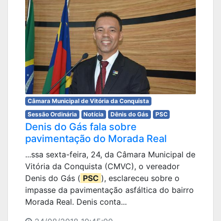
Câmara Municipal de Vitória da Conquista
Sessão Ordinária
Notícia
Dênis do Gás
PSC
Denis do Gás fala sobre
pavimentação do Morada Real
...ssa sexta-feira, 24, da Câmara Municipal de
Vitória da Conquista (CMVC), o vereador
Denis do Gás (
PSC
), esclareceu sobre o
impasse da pavimentação asfáltica do bairro
Morada Real. Denis conta...