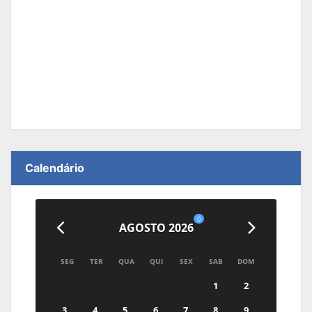
Calendário
0
AGOSTO 2026
SEG
TER
QUA
QUI
SEX
SAB
DOM
1
2
3
4
5
6
7
8
9