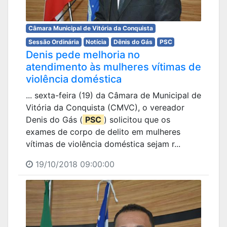
Câmara Municipal de Vitória da Conquista
Sessão Ordinária
Notícia
Dênis do Gás
PSC
Denis pede melhoria no
atendimento às mulheres vítimas de
violência doméstica
... sexta-feira (19) da Câmara de Municipal de
Vitória da Conquista (CMVC), o vereador
Denis do Gás (
PSC
) solicitou que os
exames de corpo de delito em mulheres
vítimas de violência doméstica sejam r...
19/10/2018 09:00:00