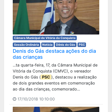
Câmara Municipal de Vitória da Conquista
Sessão Ordinária
Notícia
Dênis do Gás
PSC
Denis do Gás destaca ações do dia
das crianças
...ta quarta-feira, 17, da Câmara Municipal de
Vitória da Conquista (CMVC), o vereador
Denis do Gás (
PSC
), destacou a realização
de dois grandes eventos em comemoração
ao dia das crianças, comemorado...
17/10/2018 10:10:00