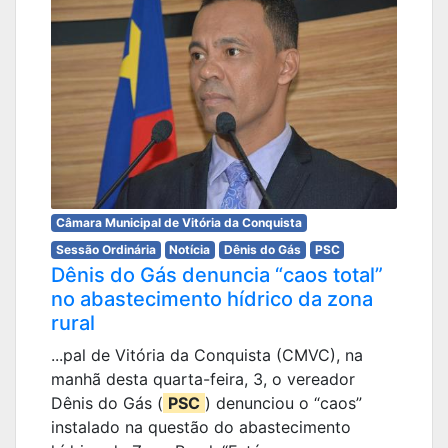
Câmara Municipal de Vitória da Conquista
Sessão Ordinária
Notícia
Dênis do Gás
PSC
Dênis do Gás denuncia “caos total”
no abastecimento hídrico da zona
rural
...pal de Vitória da Conquista (CMVC), na
manhã desta quarta-feira, 3, o vereador
Dênis do Gás (
PSC
) denunciou o “caos”
instalado na questão do abastecimento