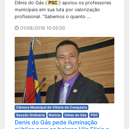
Dênis do Gás (
PSC
) apoiou os professores
municipais em sua luta por valorização
profissional. “Sabemos o quanto ...
01/08/2018 10:05:00
Câmara Municipal de Vitória da Conquista
Sessão Ordinária
Notícia
Dênis do Gás
PSC
Denis do Gás pede iluminação