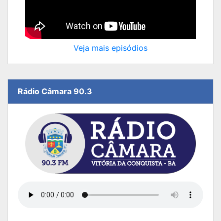
Veja mais episódios
Rádio Câmara 90.3