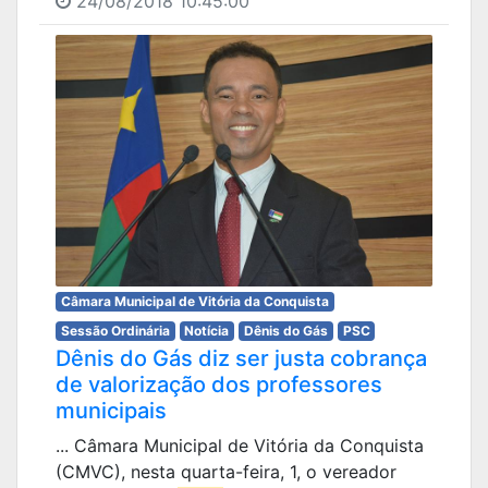
24/08/2018 10:45:00
Câmara Municipal de Vitória da Conquista
Sessão Ordinária
Notícia
Dênis do Gás
PSC
Dênis do Gás diz ser justa cobrança
de valorização dos professores
municipais
... Câmara Municipal de Vitória da Conquista
(CMVC), nesta quarta-feira, 1, o vereador