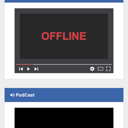
PodCast