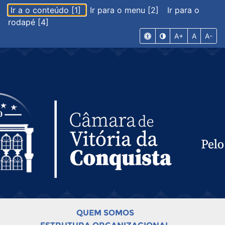
Ir a o conteúdo [1]
Ir para o menu [2]
Ir para o
rodapé [4]
A+
A
A-
QUEM SOMOS