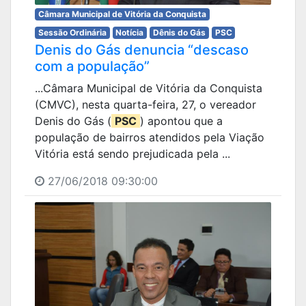
Câmara Municipal de Vitória da Conquista
Sessão Ordinária
Notícia
Dênis do Gás
PSC
Denis do Gás denuncia “descaso
com a população”
...Câmara Municipal de Vitória da Conquista
(CMVC), nesta quarta-feira, 27, o vereador
Denis do Gás (
PSC
) apontou que a
população de bairros atendidos pela Viação
Vitória está sendo prejudicada pela ...
27/06/2018 09:30:00