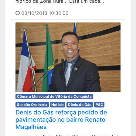
hídrico da Zona Rural. “Está um caos...
03/10/2018 10:30:00
Câmara Municipal de Vitória da Conquista
Sessão Ordinária
Notícia
Dênis do Gás
PSC
Denis do Gás reforça pedido de
pavimentação no bairro Renato
Magalhães