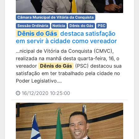
Câmara Municipal de Vitória da Conquista
Sessão Ordinária
Notícia
Dênis do Gás
PSC
Dênis do Gás
destaca satisfação
em servir à cidade como vereador
...nicipal de Vitória da Conquista (CMVC),
realizada na manhã desta quarta-feira, 16, o
vereador
Dênis do Gás
(PSC) destacou sua
satisfação em ter trabalhado pela cidade no
Poder Legislativo....
16/12/2020 10:25:00