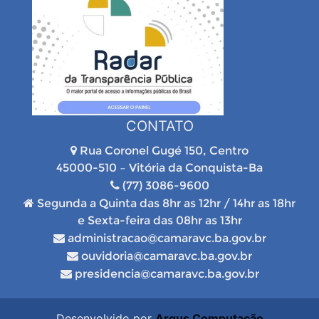
CONTATO
Rua Coronel Gugé 150, Centro
45000-510 – Vitória da Conquista-Ba
(77) 3086-9600
Segunda a Quinta das 8hr as 12hr / 14hr as 18hr
e Sexta-feira das 08hr as 13hr
administracao@camaravc.ba.gov.br
ouvidoria@camaravc.ba.gov.br
presidencia@camaravc.ba.gov.br
Desenvolvido por
Argus Computação