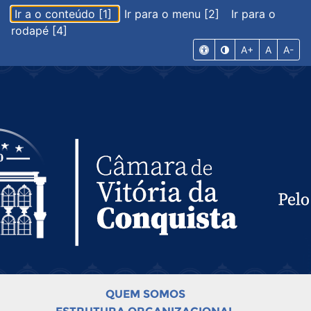
Ir a o conteúdo [1]
Ir para o menu [2]
Ir para o
rodapé [4]
A+
A
A-
QUEM SOMOS