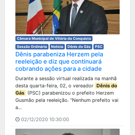
Câmara Municipal de Vitória da Conquista
Sessão Ordinária
Notícia
Dênis do Gás
PSC
Dênis parabeniza Herzem pela
reeleição e diz que continuará
cobrando ações para a cidade
Durante a sessão virtual realizada na manhã
desta quarta-feira, 02, o vereador
Dênis do
Gás
(PSC) parabenizou o prefeito Herzem
Gusmão pela reeleição. “Nenhum prefeito vai
a...
02/12/2020 10:30:00