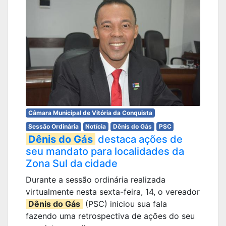
Câmara Municipal de Vitória da Conquista
Sessão Ordinária
Notícia
Dênis do Gás
PSC
Dênis do Gás
destaca ações de
seu mandato para localidades da
Zona Sul da cidade
Durante a sessão ordinária realizada
virtualmente nesta sexta-feira, 14, o vereador
Dênis do Gás
(PSC) iniciou sua fala
fazendo uma retrospectiva de ações do seu