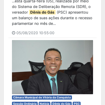
...esta quarta-feira (05), realizada por meio
do Sistema de Deliberação Remota (SDR), o
vereador
Dênis do Gás
(PSC) apresentou
um balanço de suas ações durante o recesso
parlamentar no mês de...
05/08/2020 10:55:00
Câmara Municipal de Vitória da Conquista
Sessão Ordinária
Notícia
Dênis do Gás
PSC