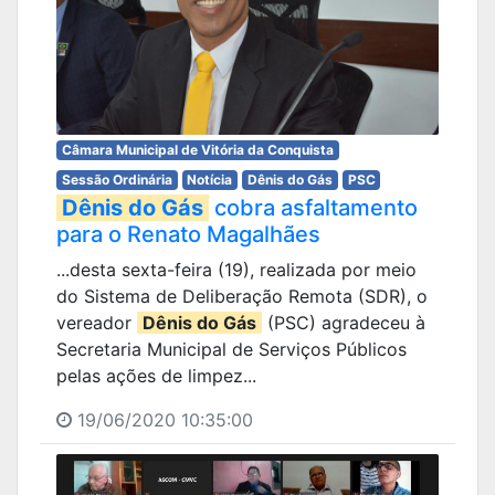
Câmara Municipal de Vitória da Conquista
Sessão Ordinária
Notícia
Dênis do Gás
PSC
Dênis do Gás
cobra asfaltamento
para o Renato Magalhães
...desta sexta-feira (19), realizada por meio
do Sistema de Deliberação Remota (SDR), o
vereador
Dênis do Gás
(PSC) agradeceu à
Secretaria Municipal de Serviços Públicos
pelas ações de limpez...
19/06/2020 10:35:00