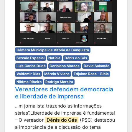
Câmara Municipal de Vitória da Conquista
Sessão Especial
Notícia
Dênis do Gás
Luis Carlos Dudé
Coriolano Moraes
David Salomão
Valdemir Dias
Márcia Viviane
Edjaime Rosa - Bibia
Nildma Ribeiro
Rodrigo Moreira
Vereadores defendem democracia
e liberdade de imprensa
...m jornalista trazendo as informações
sérias”.Liberdade de imprensa é fundamental
- O vereador
Dênis do Gás
(PSC) destacou
a importância de a discussão do tema