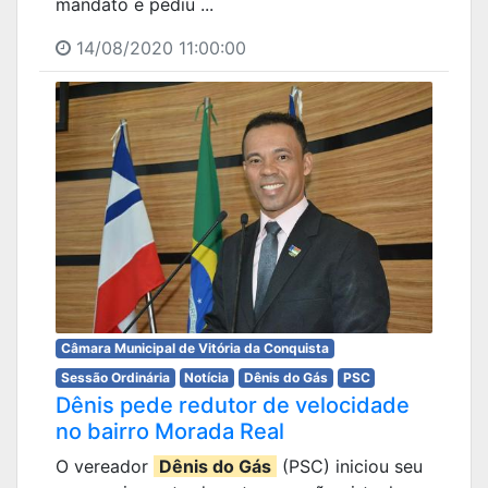
mandato e pediu ...
14/08/2020 11:00:00
Câmara Municipal de Vitória da Conquista
Sessão Ordinária
Notícia
Dênis do Gás
PSC
Dênis pede redutor de velocidade
no bairro Morada Real
O vereador
Dênis do Gás
(PSC) iniciou seu