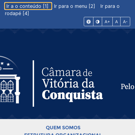
Ir a o conteúdo [1]
Ir para o menu [2]
Ir para o
rodapé [4]
A+
A
A-
QUEM SOMOS