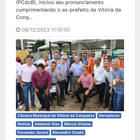
(PCdoB), iniciou seu pronunciamento
cumprimentando o ex-prefeito de Vitória da
Conq...
08/12/2023 11:10:00
Câmara Municipal de Vitória da Conquista
Vereadores
Notícia
Valdemir Dias
Márcia Viviane
Fernando Jacaré
Alexandre Xandó