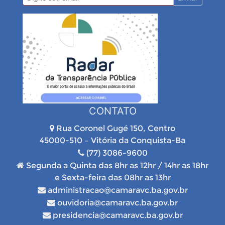
CONTATO
Rua Coronel Gugé 150, Centro
45000-510 – Vitória da Conquista-Ba
(77) 3086-9600
Segunda a Quinta das 8hr as 12hr / 14hr as 18hr
e Sexta-feira das 08hr as 13hr
administracao@camaravc.ba.gov.br
ouvidoria@camaravc.ba.gov.br
presidencia@camaravc.ba.gov.br