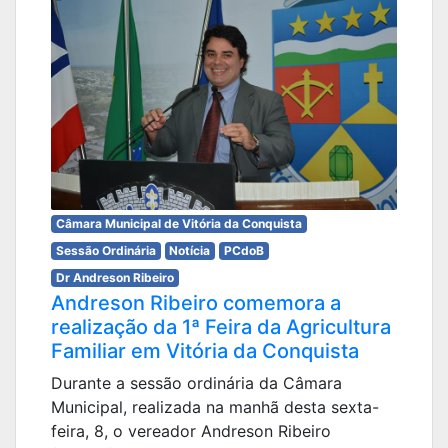
Câmara Municipal de Vitória da Conquista
Sessão Ordinária
Notícia
PCdoB
Dr Andreson Ribeiro
Andreson Ribeiro comemora a
realização da 1ª Feira da Agricultura
Familiar em Vitória da Conquista
Durante a sessão ordinária da Câmara
Municipal, realizada na manhã desta sexta-
feira, 8, o vereador Andreson Ribeiro