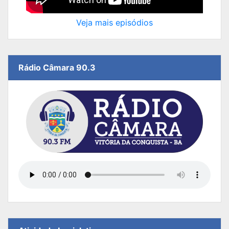
Veja mais episódios
Rádio Câmara 90.3