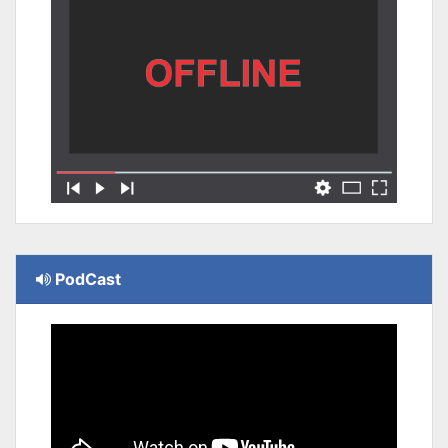
PodCast