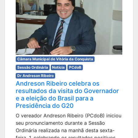
Câmara Municipal de Vitória da Conquista
Sessão Ordinária
Notícia
PCdoB
Dr Andreson Ribeiro
Andreson Ribeiro celebra os
resultados da visita do Governador
e a eleição do Brasil para a
Presidência do G20
O vereador Andreson Ribeiro (PCdoB) iniciou
seu pronunciamento durante a Sessão
Ordinária realizada na manhã desta sexta-
feira, 1, celebrando os resultados positivos