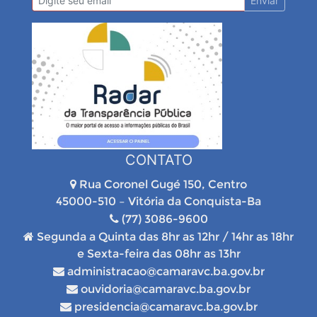
Enviar
CONTATO
Rua Coronel Gugé 150, Centro
45000-510 – Vitória da Conquista-Ba
(77) 3086-9600
Segunda a Quinta das 8hr as 12hr / 14hr as 18hr
e Sexta-feira das 08hr as 13hr
administracao@camaravc.ba.gov.br
ouvidoria@camaravc.ba.gov.br
presidencia@camaravc.ba.gov.br