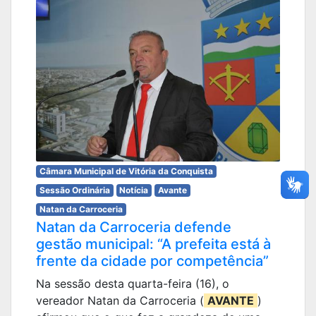
Câmara Municipal de Vitória da Conquista
Sessão Ordinária
Notícia
Avante
Natan da Carroceria
Natan da Carroceria defende
gestão municipal: “A prefeita está à
frente da cidade por competência”
Na sessão desta quarta-feira (16), o
vereador Natan da Carroceria (
AVANTE
)