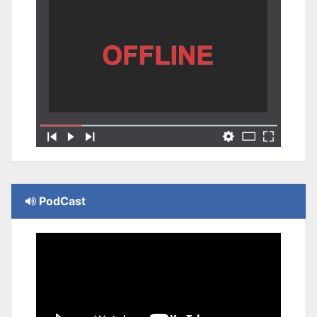
PodCast