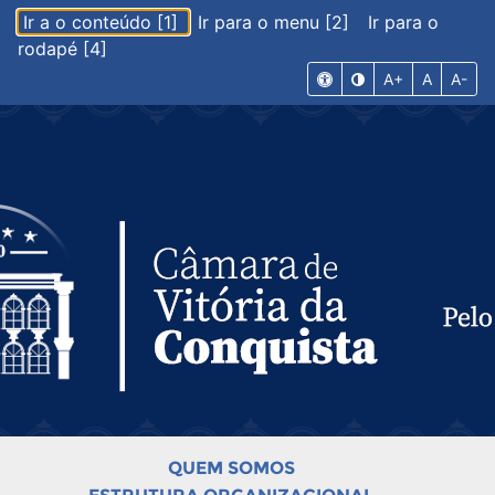
Ir a o conteúdo [1]
Ir para o menu [2]
Ir para o
rodapé [4]
A+
A
A-
QUEM SOMOS