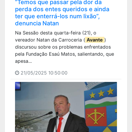
“Temos que passar pela dor da
perda dos entes queridos e ainda
ter que enterrá-los num lixão”,
denuncia Natan
Na Sessão desta quarta-feira (21), o
vereador Natan da Carroceria (
Avante
)
discursou sobre os problemas enfrentados
pela Fundação Esaú Matos, salientando, que
apesa...
21/05/2025 10:50:00