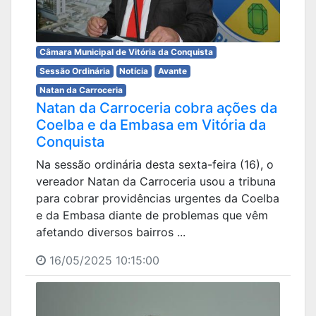
Câmara Municipal de Vitória da Conquista
Sessão Ordinária
Notícia
Avante
Natan da Carroceria
Natan da Carroceria cobra ações da
Coelba e da Embasa em Vitória da
Conquista
Na sessão ordinária desta sexta-feira (16), o
vereador Natan da Carroceria usou a tribuna
para cobrar providências urgentes da Coelba
e da Embasa diante de problemas que vêm
afetando diversos bairros ...
16/05/2025 10:15:00