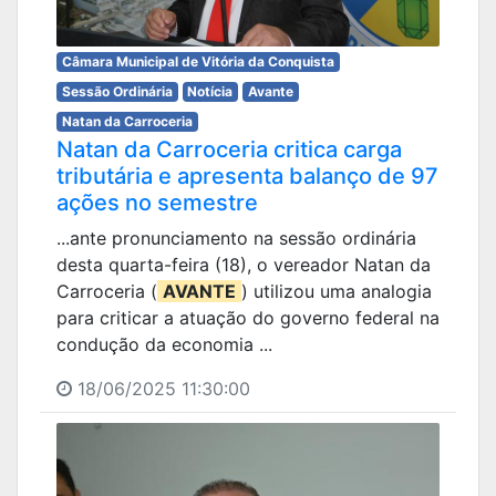
Câmara Municipal de Vitória da Conquista
Sessão Ordinária
Notícia
Avante
Natan da Carroceria
Natan da Carroceria critica carga
tributária e apresenta balanço de 97
ações no semestre
...ante pronunciamento na sessão ordinária
desta quarta-feira (18), o vereador Natan da
Carroceria (
AVANTE
) utilizou uma analogia
para criticar a atuação do governo federal na
condução da economia ...
18/06/2025 11:30:00