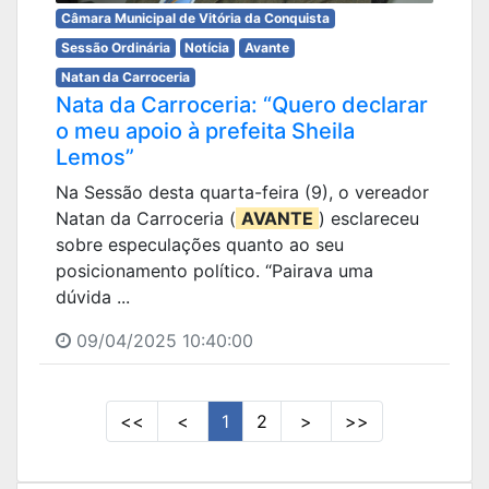
Câmara Municipal de Vitória da Conquista
Sessão Ordinária
Notícia
Avante
Natan da Carroceria
Nata da Carroceria: “Quero declarar
o meu apoio à prefeita Sheila
Lemos”
Na Sessão desta quarta-feira (9), o vereador
Natan da Carroceria (
AVANTE
) esclareceu
sobre especulações quanto ao seu
posicionamento político. “Pairava uma
dúvida ...
09/04/2025 10:40:00
<<
<
1
2
>
>>