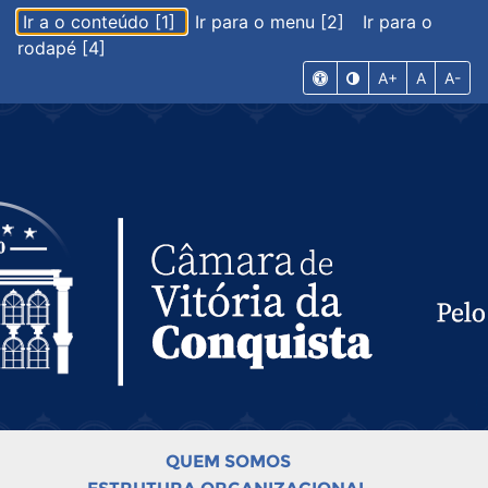
Ir a o conteúdo [1]
Ir para o menu [2]
Ir para o
rodapé [4]
A+
A
A-
QUEM SOMOS