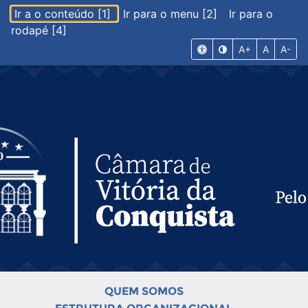
Ir a o conteúdo [1]
Ir para o menu [2]
Ir para o
rodapé [4]
A+
A
A-
QUEM SOMOS