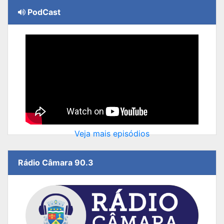
PodCast
Veja mais episódios
Rádio Câmara 90.3