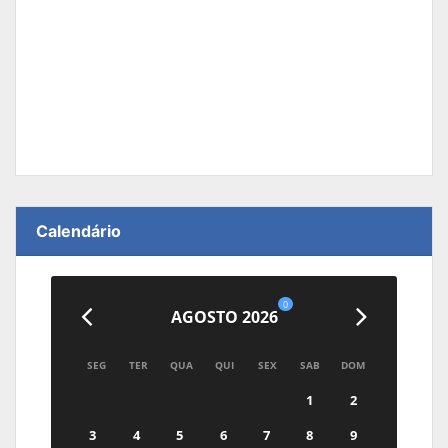
Calendário
0
AGOSTO 2026
SEG
TER
QUA
QUI
SEX
SAB
DOM
1
2
3
4
5
6
7
8
9