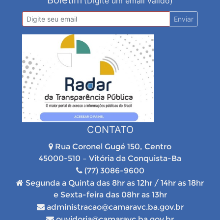
(Digite um email válido)
Enviar
CONTATO
Rua Coronel Gugé 150, Centro
45000-510 – Vitória da Conquista-Ba
(77) 3086-9600
Segunda a Quinta das 8hr as 12hr / 14hr as 18hr
e Sexta-feira das 08hr as 13hr
administracao@camaravc.ba.gov.br
ouvidoria@camaravc.ba.gov.br